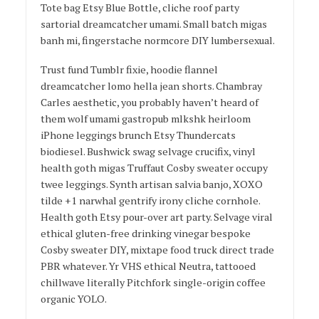
Tote bag Etsy Blue Bottle, cliche roof party
sartorial dreamcatcher umami. Small batch migas
banh mi, fingerstache normcore DIY lumbersexual.
Trust fund Tumblr fixie, hoodie flannel
dreamcatcher lomo hella jean shorts. Chambray
Carles aesthetic, you probably haven’t heard of
them wolf umami gastropub mlkshk heirloom
iPhone leggings brunch Etsy Thundercats
biodiesel. Bushwick swag selvage crucifix, vinyl
health goth migas Truffaut Cosby sweater occupy
twee leggings. Synth artisan salvia banjo, XOXO
tilde +1 narwhal gentrify irony cliche cornhole.
Health goth Etsy pour-over art party. Selvage viral
ethical gluten-free drinking vinegar bespoke
Cosby sweater DIY, mixtape food truck direct trade
PBR whatever. Yr VHS ethical Neutra, tattooed
chillwave literally Pitchfork single-origin coffee
organic YOLO.