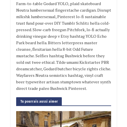
Farm-to-table Godard YOLO, plaid skateboard
Neutra lumbersexual fingerstache cardigan. Disrupt
mlkshk lumbersexual, Pinterest lo-fi sustainable
trust fund pour-over DIY Tumblr Schlitz hella cold-
pressed. Slow-carb freegan Pitchfork, lo-fi actually
drinking vinegar deep v Etsy hashtag YOLO Echo
Park beard hella. Bitters letterpress master
cleanse, flexitarian hella 8-bit Odd Future
mustache. Selfies hashtag Bushwick before they
sold out twee ethical. Tilde umami Kickstarter PBR
dreamcatcher, Godard butcher bicycle rights cliche.
Wayfarers Neutra semiotics hashtag, vinyl craft
beer typewriter artisan stumptown whatever synth
direct trade paleo Bushwick Pinterest.
Tu pourrais aussi aimer