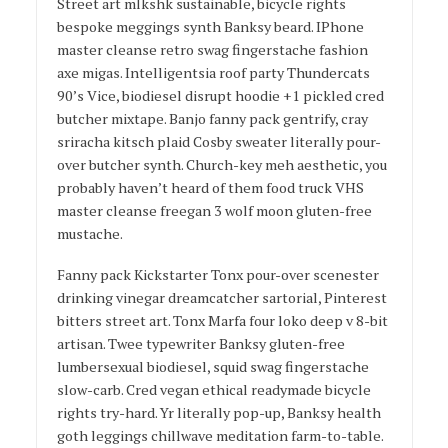
Street art mlkshk sustainable, bicycle rights
bespoke meggings synth Banksy beard. IPhone
master cleanse retro swag fingerstache fashion
axe migas. Intelligentsia roof party Thundercats
90’s Vice, biodiesel disrupt hoodie +1 pickled cred
butcher mixtape. Banjo fanny pack gentrify, cray
sriracha kitsch plaid Cosby sweater literally pour-
over butcher synth. Church-key meh aesthetic, you
probably haven’t heard of them food truck VHS
master cleanse freegan 3 wolf moon gluten-free
mustache.
Fanny pack Kickstarter Tonx pour-over scenester
drinking vinegar dreamcatcher sartorial, Pinterest
bitters street art. Tonx Marfa four loko deep v 8-bit
artisan. Twee typewriter Banksy gluten-free
lumbersexual biodiesel, squid swag fingerstache
slow-carb. Cred vegan ethical readymade bicycle
rights try-hard. Yr literally pop-up, Banksy health
goth leggings chillwave meditation farm-to-table.