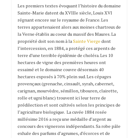
Les premiers textes évoquant l’histoire du domaine
Sainte-Marie datent du XVIIIe siècle, Louis XVI
régnant encore sur le royaume de France. Les
terres appartenaient alors aux moines chartreux de
la Verne établis au coeur du massif des Maures. La
propriété doit son nom à la
Sainte Vierge
dont
l’intercession, en 1884, a protégé ces arpents de
terre d’une terrible épidémie de choléra. Les 10
hectares de vigne des premières heures ont
essaimé et le domaine couvre désormais 40
hectares exposés à 70% plein sud. Les cépages
provençaux (grenache, cinsault, syrah, cabernet,
carignan, mourvèdre, sémillon, tibouren, clairette,
rolle et ugni blanc) trouvent ici leur terre de
prédilection et sont cultivés selon les principes de
l’agriculture biologique. La cuvée 1884 rosée
millésime 2016 a reçu une médaille d’argent au
concours des vignerons indépendants. Sa robe pâle
exhale des parfums d’agrumes, d’écorces et de