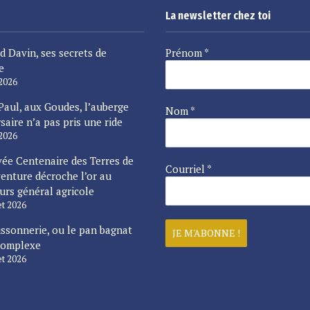
La newsletter chez toi
d Davin, ses secrets de
Prénom
*
e
 2026
Paul, aux Goudes, l’auberge
Nom
*
saire n’a pas pris une ride
 2026
vée Centenaire des Terres de
Courriel
*
enture décroche l’or au
urs général agricole
let 2026
issonnerie, ou le pan bagnat
complexe
let 2026