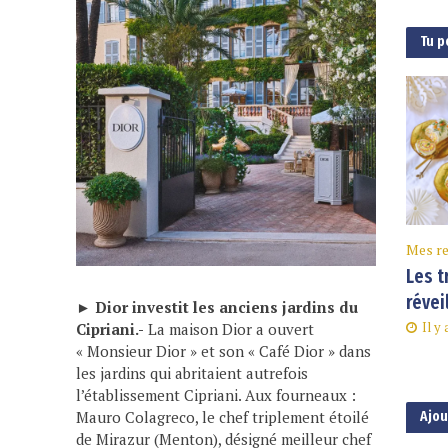
Tu p
Mes re
Les t
révei
►
Dior investit les anciens jardins du
Il y
Cipriani.-
La maison Dior a ouvert
« Monsieur Dior » et son « Café Dior » dans
les jardins qui abritaient autrefois
l’établissement Cipriani. Aux fourneaux :
Mauro Colagreco, le chef triplement étoilé
Ajo
de Mirazur (Menton), désigné meilleur chef