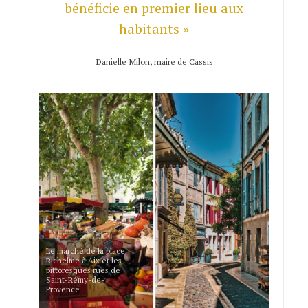
bénéficie en premier lieu aux
habitants »
Danielle Milon, maire de Cassis
Le marché de la place
Richelme à Aix et les
pittoresques rues de
Saint-Rémy-de-
Provence