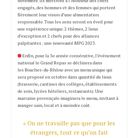
novembre. Ils mettront à l’honneur des
chefs
engagés, des hommes et
des femmes qui portent
fièrement leur vision d’une alimentation
responsable. T
ous les
sens seront en éveil pour
une expérience unique. 2 thèmes, 2 lieux
d’exception et 2 chefs
pour des alliances
palpitantes ; une nouveauté MPG 2023.
Enfin, pour la 3
e
année consécutive, l’événement
national
le Grand Repas
se déclinera dans
les Bouches-du-Rhône avec un menu unique qui
sera proposé en octobre dans quantité de lieux
(
brasserie, cantines des collèges, établissements
de soin, lycées hôteliers, restaurants).
Une
marraine
provençale imaginera le menu, invitant à
manger sain, local et à moindre coût.
« On ne travaille pas que pour les
étrangers, tout ce qu’on fait