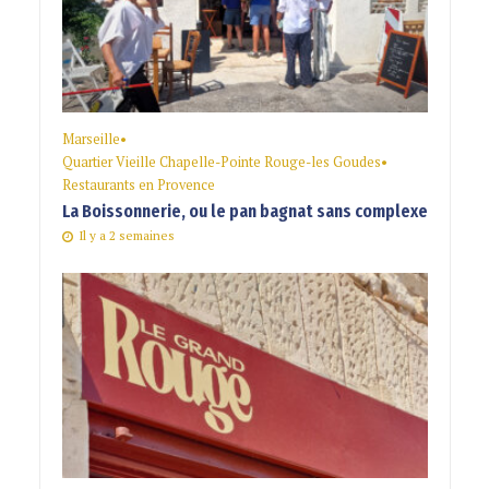
Marseille
•
Quartier Vieille Chapelle-Pointe Rouge-les Goudes
•
Restaurants en Provence
La Boissonnerie, ou le pan bagnat sans complexe
Il y a 2 semaines