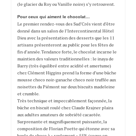
(le glacier du Roy ou Vanille noire) s’y retrouvent.
Pour ceux qui aiment le chocolat…
Le premier rendez-vous des Sud’Crés vient d’être
donné dans un salon de l’Intercontinental Hôtel
Dieu avec la présentation des desserts que les 11
artisans présenteront au public pour les fêtes de
fin d’année. Tendance forte, le chocolat incarne le
maintien des valeurs traditionnelles : le inaya de
Barry (très équilibré entre acidité et amertume)
chez Clément Higgins prend la forme d’une bûche
mousse choco noir-ganache choco noir truffée aux
noisettes du Piémont sur deux biscuits madeleine
et crumble.
Très technique et impeccablement façonnée, la
bûche en biscuit roulé chez Claude Krajner plaira
aux adultes amateurs de sobriété cacaotée.
Surprenante et magnifiquement puissante, la
composition de Florian Poette qui étonne avec sa
boule de choco à « seulement » 55% (c
oque en