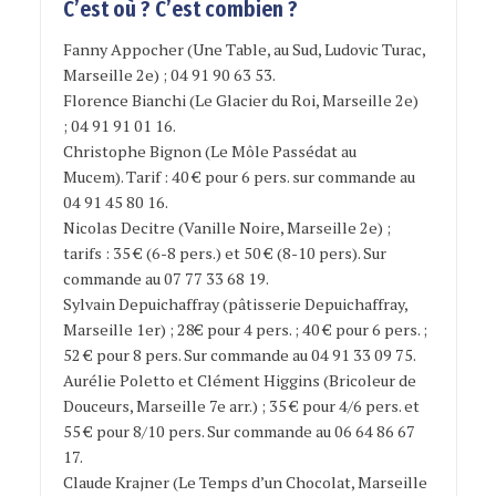
C’est où ? C’est combien ?
Fanny Appocher (Une Table, au Sud, Ludovic Turac,
Marseille 2e) ; 04 91 90 63 53.
Florence Bianchi (Le Glacier du Roi, Marseille 2e)
; 04 91 91 01 16.
Christophe Bignon (Le Môle Passédat au
Mucem). Tarif : 40 € pour 6 pers. sur commande au
04 91 45 80 16.
Nicolas Decitre (Vanille Noire, Marseille 2e) ;
tarifs : 35 € (6-8 pers.) et 50 € (8-10 pers). Sur
commande au 07 77 33 68 19.
Sylvain Depuichaffray (pâtisserie Depuichaffray,
Marseille 1er) ; 28€ pour 4 pers. ; 40 € pour 6 pers. ;
52 € pour 8 pers. Sur commande au 04 91 33 09 75.
Aurélie Poletto et Clément Higgins (Bricoleur de
Douceurs, Marseille 7e arr.) ; 35 € pour 4/6 pers. et
55 € pour 8/10 pers. Sur commande au 06 64 86 67
17.
Claude Krajner (Le Temps d’un Chocolat, Marseille