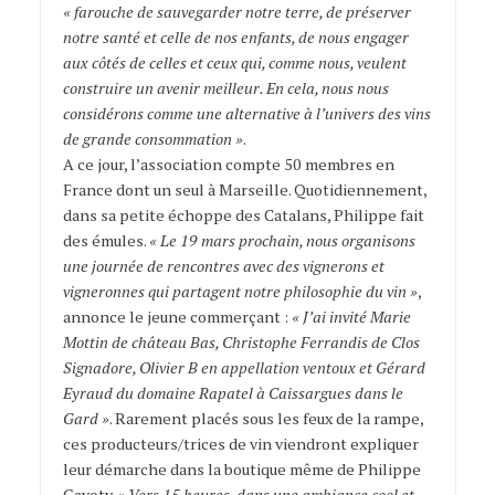
« farouche de sauvegarder notre terre, de préserver
notre santé et celle de nos enfants, de nous engager
aux côtés de celles et ceux qui, comme nous, veulent
construire un avenir meilleur. En cela, nous nous
considérons comme une alternative à l’univers des vins
de grande consommation »
.
A ce jour, l’association compte 50 membres en
France dont un seul à Marseille. Quotidiennement,
dans sa petite échoppe des Catalans, Philippe fait
des émules.
« Le 19 mars prochain, nous organisons
une journée de rencontres avec des vignerons et
vigneronnes qui partagent notre philosophie du vin »
,
annonce le jeune commerçant :
« J’ai invité Marie
Mottin de château Bas, Christophe Ferrandis de Clos
Signadore, Olivier B en appellation ventoux et Gérard
Eyraud du domaine Rapatel à Caissargues dans le
Gard »
. Rarement placés sous les feux de la rampe,
ces producteurs/trices de vin viendront expliquer
leur démarche dans la boutique même de Philippe
Gavoty. «
Vers 15 heures, dans une ambiance cool et