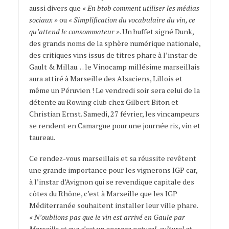
aussi divers que
« En btob comment utiliser les médias
sociaux »
ou
« Simplification du vocabulaire du vin, ce
qu’attend le consommateur »
. Un buffet signé Dunk,
des grands noms de la sphère numérique nationale,
des critiques vins issus de titres phare à l’instar de
Gault & Millau… le Vinocamp millésime marseillais
aura attiré à Marseille des Alsaciens, Lillois et
même un Péruvien ! Le vendredi soir sera celui de la
détente au Rowing club chez Gilbert Biton et
Christian Ernst. Samedi, 27 février, les vincampeurs
se rendent en Camargue pour une journée riz, vin et
taureau.
Ce rendez-vous marseillais et sa réussite revêtent
une grande importance pour les vignerons IGP car,
à l’instar d’Avignon qui se revendique capitale des
côtes du Rhône, c’est à Marseille que les IGP
Méditerranée souhaitent installer leur ville phare.
« N’oublions pas que le vin est arrivé en Gaule par
Marseille et que c’est un ancrage naturel, culturel et