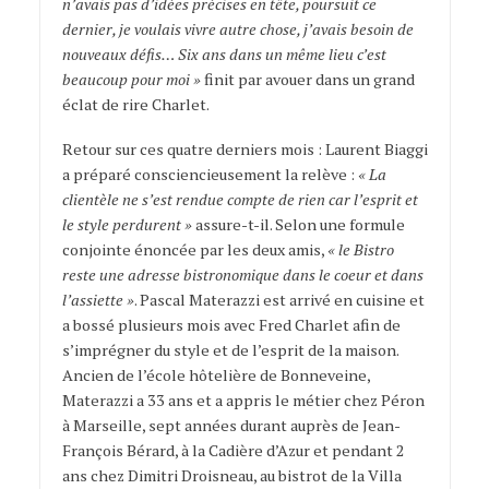
n’avais pas d’idées précises en tête, poursuit ce
dernier, je voulais vivre autre chose, j’avais besoin de
nouveaux défis… Six ans dans un même lieu c’est
beaucoup pour moi »
finit par avouer dans un grand
éclat de rire Charlet.
Retour sur ces quatre derniers mois : Laurent Biaggi
a préparé consciencieusement la relève :
« La
clientèle ne s’est rendue compte de rien car l’esprit et
le style perdurent »
assure-t-il. Selon une formule
conjointe énoncée par les deux amis,
« le Bistro
reste une adresse bistronomique dans le coeur et dans
l’assiette »
. Pascal Materazzi est arrivé en cuisine et
a bossé plusieurs mois avec Fred Charlet afin de
s’imprégner du style et de l’esprit de la maison.
Ancien de l’école hôtelière de Bonneveine,
Materazzi a 33 ans et a appris le métier chez Péron
à Marseille, sept années durant auprès de Jean-
François Bérard, à la Cadière d’Azur et pendant 2
ans chez Dimitri Droisneau, au bistrot de la Villa