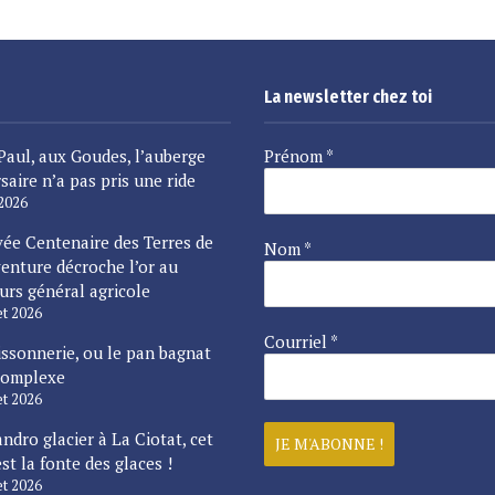
La newsletter chez toi
Paul, aux Goudes, l’auberge
Prénom
*
saire n’a pas pris une ride
 2026
vée Centenaire des Terres de
Nom
*
enture décroche l’or au
urs général agricole
let 2026
Courriel
*
issonnerie, ou le pan bagnat
complexe
let 2026
ndro glacier à La Ciotat, cet
est la fonte des glaces !
let 2026