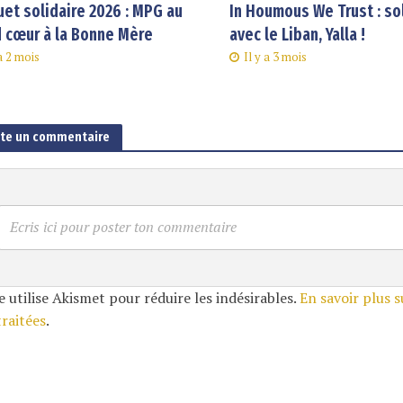
et solidaire 2026 : MPG au
In Houmous We Trust : so
 cœur à la Bonne Mère
avec le Liban, Yalla !
 a 2 mois
Il y a 3 mois
ute un commentaire
Ecris ici pour poster ton commentaire
e utilise Akismet pour réduire les indésirables.
En savoir plus 
traitées
.