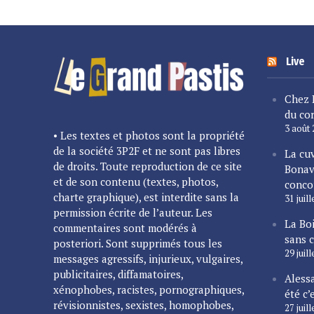
Live
Chez 
du cor
3 août
• Les textes et photos sont la propriété
de la société 3P2F et ne sont pas libres
La cu
de droits. Toute reproduction de ce site
Bonav
et de son contenu (textes, photos,
conco
charte graphique), est interdite sans la
31 juil
permission écrite de l’auteur. Les
La Bo
commentaires sont modérés à
sans 
posteriori. Sont supprimés tous les
29 juil
messages agressifs, injurieux, vulgaires,
publicitaires, diffamatoires,
Alessa
xénophobes, racistes, pornographiques,
été c’
révisionnistes, sexistes, homophobes,
27 juil