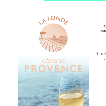
A
com
Tu aim
p