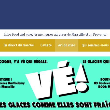
Infos food and wine, les meilleures adresses de Marseille et en Provence
En direct du marché
Caviste
Art de vivre
Qui sommes-nous 