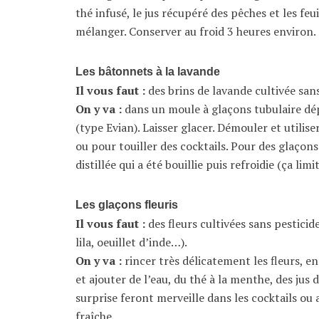
thé infusé, le jus récupéré des pêches et les feu
mélanger. Conserver au froid 3 heures environ. 
Les bâtonnets à la lavande
Il vous faut :
des brins de lavande cultivée sans
On y va :
dans un moule à glaçons tubulaire dép
(type Evian). Laisser glacer. Démouler et util
ou pour touiller des cocktails. Pour des glaçons l
distillée qui a été bouillie puis refroidie (ça limi
Les glaçons fleuris
Il vous faut :
des fleurs cultivées sans pesticid
lila, oeuillet d’inde…).
On y va :
rincer très délicatement les fleurs, 
et ajouter de l’eau, du thé à la menthe, des jus 
surprise feront merveille dans les cocktails o
fraîche.