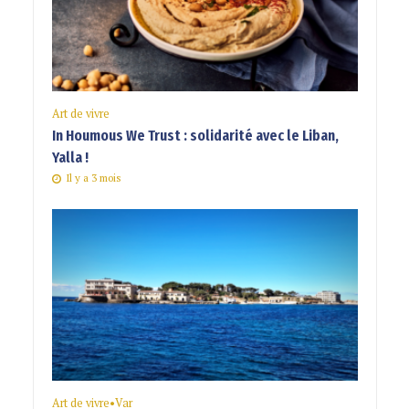
Art de vivre
In Houmous We Trust : solidarité avec le Liban,
Yalla !
Il y a 3 mois
Art de vivre
•
Var