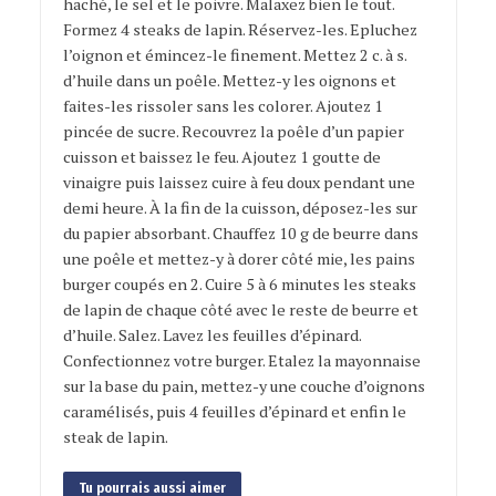
haché, le sel et le poivre. Malaxez bien le tout.
Formez 4 steaks de lapin. Réservez-les. Epluchez
l’oignon et émincez-le finement. Mettez 2 c. à s.
d’huile dans un poêle. Mettez-y les oignons et
faites-les rissoler sans les colorer. Ajoutez 1
pincée de sucre. Recouvrez la poêle d’un papier
cuisson et baissez le feu. Ajoutez 1 goutte de
vinaigre puis laissez cuire à feu doux pendant une
demi heure. À la fin de la cuisson, déposez-les sur
du papier absorbant. Chauffez 10 g de beurre dans
une poêle et mettez-y à dorer côté mie, les pains
burger coupés en 2. Cuire 5 à 6 minutes les steaks
de lapin de chaque côté avec le reste de beurre et
d’huile. Salez. Lavez les feuilles d’épinard.
Confectionnez votre burger. Etalez la mayonnaise
sur la base du pain, mettez-y une couche d’oignons
caramélisés, puis 4 feuilles d’épinard et enfin le
steak de lapin.
Tu pourrais aussi aimer