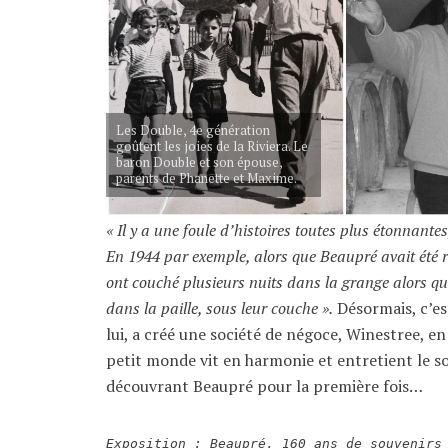
Les Double, 4e génération
goûtent les joies de la Riviera. Le
baron Double et son épouse,
parents de Phanette et Maxime.
« Il y a une foule d’histoires toutes plus étonnantes
En 1944 par exemple, alors que Beaupré avait été 
ont couché plusieurs nuits dans la grange alors q
dans la paille, sous leur couche ».
Désormais, c’es
lui, a créé une société de négoce, Winestree, en
petit monde vit en harmonie et entretient le sou
découvrant Beaupré pour la première fois…
Exposition : Beaupré, 160 ans de souvenirs