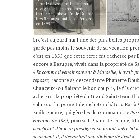
famille à Beaupré. Le château
ravagé par le tremblement de
terre de Lambesc. Emile Double
très fier au volant de sa Peugeot
en 1899.
Si c’est aujourd’hui l’une des plus belles prop
garde pas moins le souvenir de sa vocation premi
c’est en 1855 que cette terre fut rachetée par E
encore à Beaupré, vivait dans la propriété de S
« Et comme il venait souvent à Marseille, il avait p
reposer,
raconte sa descendante Phanette Doub
Chanceux -ou flairant le bon coup ?-, le fils d’
achetant la propriété du Grand Saint-Jean. Il 
value qui lui permet de racheter château Bas à
Emile encore, qui gère les deux domaines.
« Pass
environs de 1889,
poursuit Phanette Double, fil
bénéficiait d’aucun prestige et sa grand-mère lui av
seulement si, il décrochait son diplôme de droit »
…