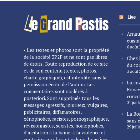
Live
Arnau
cuisin
6 août
• Les textes et photos sont la propriété
de la société 3P2F et ne sont pas libres
Chez 
de droits. Toute reproduction de ce site
du cor
et de son contenu (textes, photos,
3 août
charte graphique), est interdite sans la
La cu
permission écrite de l’auteur. Les
Bonav
commentaires sont modérés à
conco
posteriori. Sont supprimés tous les
31 juil
messages agressifs, injurieux, vulgaires,
publicitaires, diffamatoires,
La Bo
xénophobes, racistes, pornographiques,
sans 
révisionnistes, sexistes, homophobes,
29 juil
d’incitation à la haine, à la violence et
contraires aux lois et valeurs humaines.