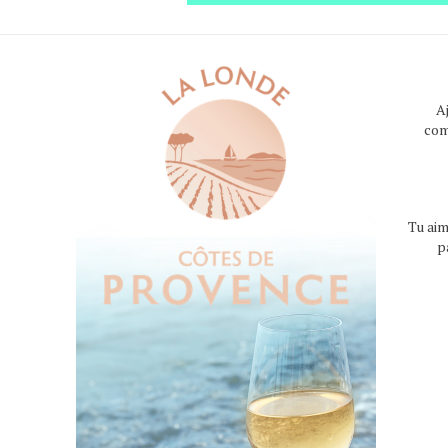
A
com
Tu aim
p