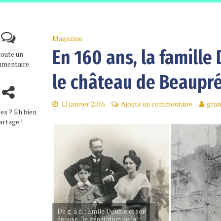
Magazine
En 160 ans, la famill
joute un
mentaire
le château de Beaupr
12 janvier 2016
Ajoute un commentaire
gran
es ? Eh bien
artage !
De g. à d. : Emile Double et son
épouse, 3e génération de la