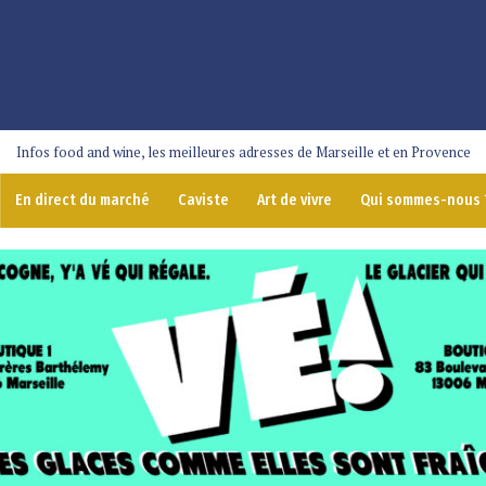
Infos food and wine, les meilleures adresses de Marseille et en Provence
En direct du marché
Caviste
Art de vivre
Qui sommes-nous 