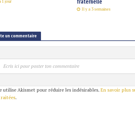
fraternelle
a 1 jour
Il y a 3 semaines
ute un commentaire
Ecris ici pour poster ton commentaire
e utilise Akismet pour réduire les indésirables.
En savoir plus 
traitées
.