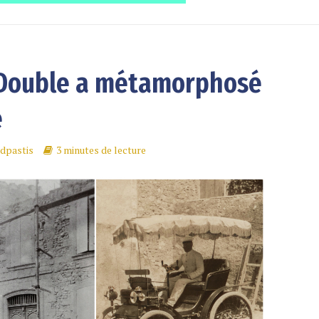
e Double a métamorphosé
é
dpastis
3 minutes de lecture