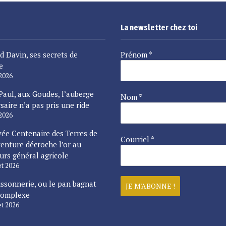
La newsletter chez toi
d Davin, ses secrets de
Prénom
*
e
 2026
Paul, aux Goudes, l’auberge
Nom
*
saire n’a pas pris une ride
 2026
vée Centenaire des Terres de
Courriel
*
enture décroche l’or au
urs général agricole
let 2026
issonnerie, ou le pan bagnat
complexe
let 2026