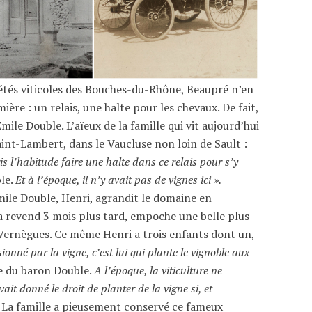
riétés viticoles des Bouches-du-Rhône, Beaupré n’en
ère : un relais, une halte pour les chevaux. De fait,
mile Double. L’aïeux de la famille qui vit aujourd’hui
aint-Lambert, dans le Vaucluse non loin de Sault :
ris l’habitude faire une halte dans ce relais pour s’y
le.
Et à l’époque, il n’y avait pas de vignes ici ».
Emile Double, Henri, agrandit le domaine en
la revend 3 mois plus tard, empoche une belle plus-
 Vernègues. Ce même Henri a trois enfants dont un,
ionné par la vigne, c’est lui qui plante le vignoble aux
le du baron Double.
A l’époque, la viticulture ne
ait donné le droit de planter de la vigne si, et
 La famille a pieusement conservé ce fameux