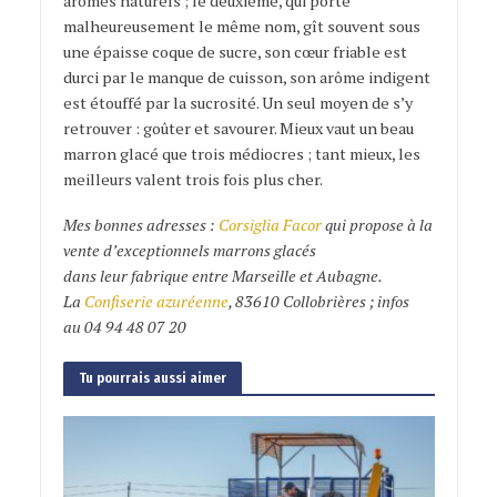
arômes naturels ; le deuxième, qui porte
malheureusement le même nom, gît souvent sous
une épaisse coque de sucre, son cœur friable est
durci par le manque de cuisson, son arôme indigent
est étouffé par la sucrosité. Un seul moyen de s’y
retrouver : goûter et savourer. Mieux vaut un beau
marron glacé que trois médiocres ; tant mieux, les
meilleurs valent trois fois plus cher.
Mes bonnes adresses :
Corsiglia Facor
qui propose à la
vente d’exceptionnels marrons glacés
dans leur fabrique entre Marseille et Aubagne.
La
Confiserie azuréenne
, 83610 Collobrières ; infos
au 04 94 48 07 20
Tu pourrais aussi aimer