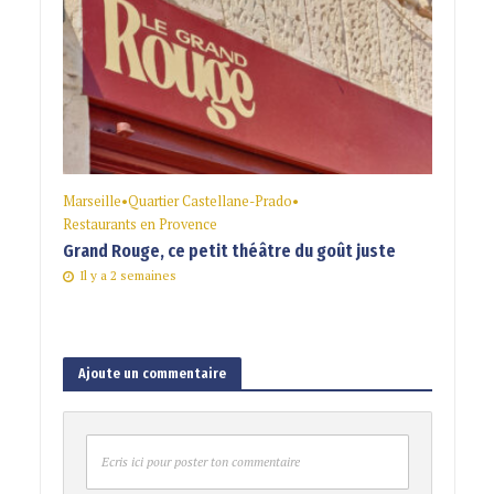
Marseille
•
Quartier Castellane-Prado
•
Restaurants en Provence
Grand Rouge, ce petit théâtre du goût juste
Il y a 2 semaines
Ajoute un commentaire
Ecris ici pour poster ton commentaire