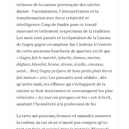
richesse de la cuisine provençale des siècles
durant : l’assimilation, l’interprétation et la
transformation avec force créativité et
intelligence. Coup de foudre pour ce travail
innovant et tellement respectueux de la tradition.
Les mois sont passés et la réputation de la Cuisine
de Gagny gagne en ampleur. Sur l’ardoise à l’entrée
de cette ancienne boucherie de quartier, on lit que
« Gagny fait le marché, épluche, émince, marine,
déglace, blanchit, braise, dresse, écaille, concasse,
saisit… Bref, Gagny prépare de bons petits plats bio et
fait maison »
(sic)
. Les passants sont séduits ; dès
qu’arrive midi, les effluves qui s’échappent de la
cuisine se font insistantes et convainquent les plus
réticents.
« Ici, tout (ou presque) est bio »
est-il écrit,
ajoutant l’honnêteté à la profession de foi.
La tarte aux poireaux, brousse et amandes annonce
la couleur, au cas où on n’aurait pas compris qu’ici
tout est frais et cuisiné dans la matinée. Mercredi