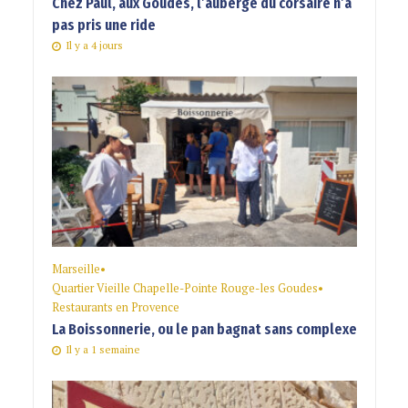
Chez Paul, aux Goudes, l’auberge du corsaire n’a
pas pris une ride
Il y a 4 jours
Marseille
•
Quartier Vieille Chapelle-Pointe Rouge-les Goudes
•
Restaurants en Provence
La Boissonnerie, ou le pan bagnat sans complexe
Il y a 1 semaine