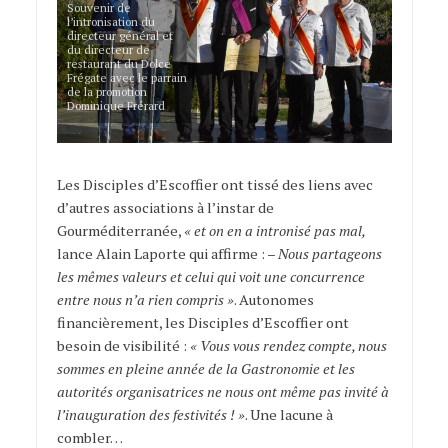
Souvenir de
l’intronisation du
directeur général et
du directeur de
restaurant du Dolce
Frégate avec le parrain
de la promotion
Dominique Frérard
Les Disciples d’Escoffier ont tissé des liens avec
d’autres associations à l’instar de
Gourméditerranée,
« et on en a intronisé pas mal,
lance Alain Laporte qui affirme : –
Nous partageons
les mêmes valeurs et celui qui voit une concurrence
entre nous n’a rien compris »
. Autonomes
financièrement, les Disciples d’Escoffier ont
besoin de visibilité :
« Vous vous rendez compte, nous
sommes en pleine année de la Gastronomie et les
autorités organisatrices ne nous ont même pas invité à
l’inauguration des festivités ! »
. Une lacune à
combler…