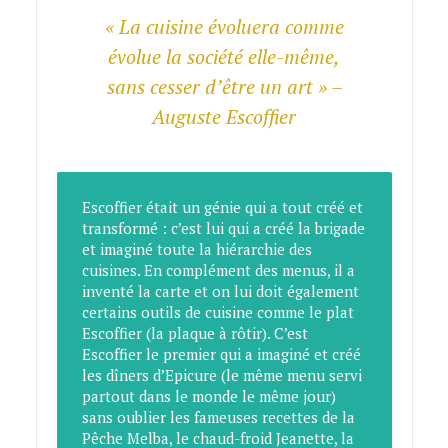
«
La cuisine évoluera comme
évolue la société elle-même,
sans cesser d’être un art » –
Auguste Escoffier
Escoffier était un génie qui a tout créé et
transformé : c’est lui qui a créé la brigade
et imaginé toute la hiérarchie des
cuisines. En complément des menus, il a
inventé la carte et on lui doit également
certains outils de cuisine comme le plat
Escoffier (la plaque à rôtir). C’est
Escoffier le premier qui a imaginé et créé
les dîners d’Epicure (le même menu servi
partout dans le monde le même jour)
sans oublier les fameuses recettes de la
Pêche Melba, le chaud-froid Jeanette, la