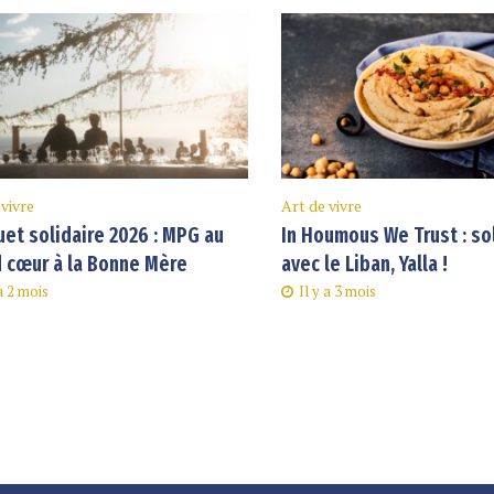
 vivre
Art de vivre
et solidaire 2026 : MPG au
In Houmous We Trust : so
 cœur à la Bonne Mère
avec le Liban, Yalla !
 a 2 mois
Il y a 3 mois