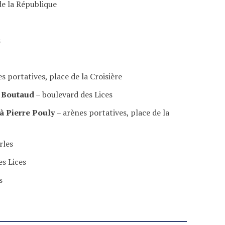
de la République
s
s portatives, place de la Croisière
a Boutaud
– boulevard des Lices
à Pierre Pouly
– arènes portatives, place de la
rles
es Lices
s