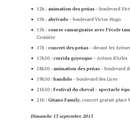
12h :
animation des peñas
– boulevard Vic
13h :
abrivado
– boulevard Victor Hugo
15h :
course camarguaise avec l’école tau
Croisière
17h :
concert des peñas
– devant les Arène
17h30 :
corrida goyesque
– Arènes d’Arles
18h30 :
animation des peñas
– boulevard d
19h30 :
bandido
– boulevard des Lices
21h30 :
Festival du cheval
–
spectacle équ
21h :
Gitano Family
, concert gratuit place V
Dimanche 13 septembre 2015