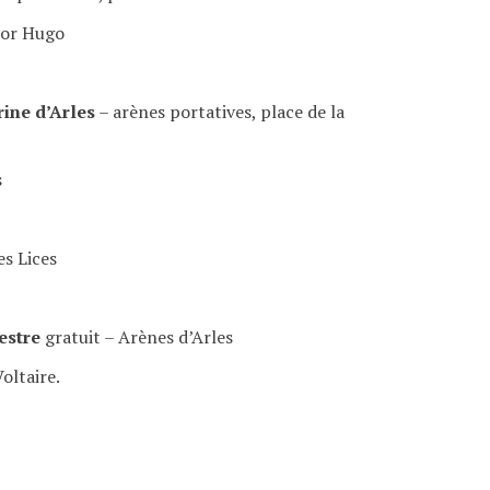
tor Hugo
rine d’Arles
– arènes portatives, place de la
s
es Lices
estre
gratuit – Arènes d’Arles
oltaire.