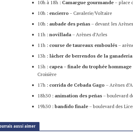
10h à 18h :
Camargue gourmande
– place 
10h :
encierro
– Cavalerie/Voltaire
10h :
aubade des peñas
– devant les Arène
11h :
novillada
– Arènes d’Arles
11h :
course de taureaux emboulés
– arène
13h :
lâcher de berrendos de la ganaderi
15h :
capea – finale du trophée hommage 
Croisière
17h :
corrida de Cebada Gago
– Arènes d’A
18h30 :
animation des peñas
– boulevard d
19h30 :
bandido finale
– boulevard des Lice
ourrais aussi aimer