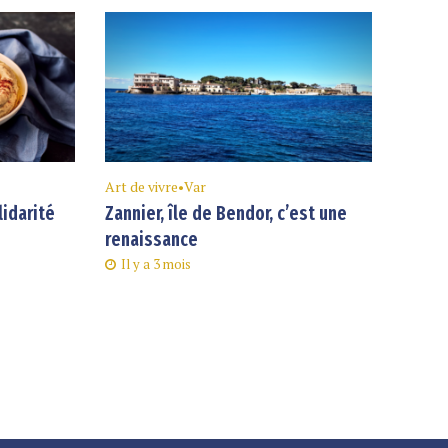
Art de vivre
•
Var
lidarité
Zannier, île de Bendor, c’est une
renaissance
Il y a 3 mois