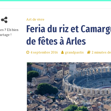
Art de vivre
Feria du riz et Camar
es ? Eh bien
artage !
de fêtes à Arles
4 septembre 2016
grandpastis
2 minutes de