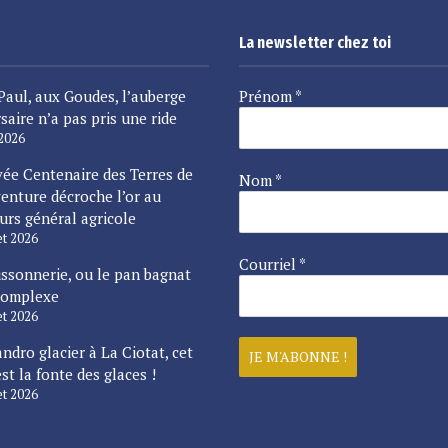
La newsletter chez toi
Paul, aux Goudes, l’auberge
Prénom
*
saire n’a pas pris une ride
 2026
vée Centenaire des Terres de
Nom
*
enture décroche l’or au
urs général agricole
let 2026
Courriel
*
issonnerie, ou le pan bagnat
complexe
let 2026
ndro glacier à La Ciotat, cet
est la fonte des glaces !
let 2026