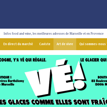
Infos food and wine, les meilleures adresses de Marseille et en Provence
En direct du marché
Caviste
Art de vivre
Qui sommes-nous 