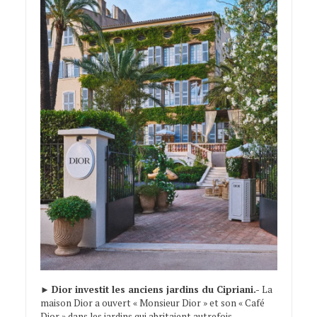
►
Dior investit les anciens jardins du Cipriani.-
La
maison Dior a ouvert « Monsieur Dior » et son « Café
Dior » dans les jardins qui abritaient autrefois