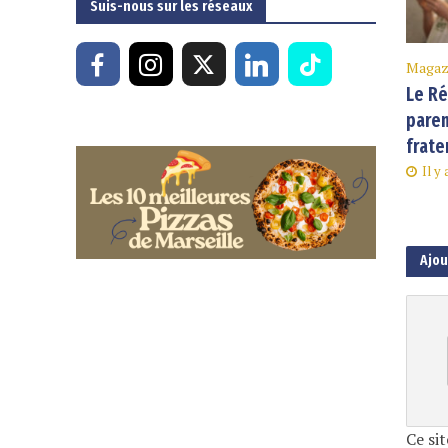
Suis-nous sur les réseaux
Magaz
Le Ré
paren
frate
Il y
Ajo
Ce sit