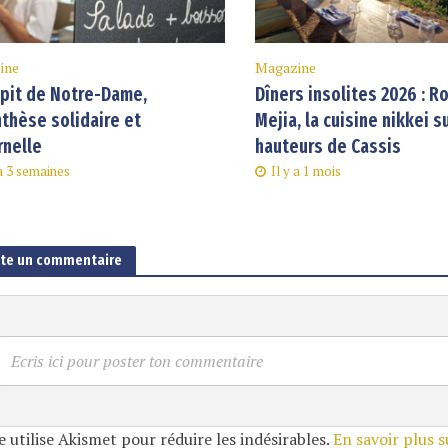
ine
Magazine
pit de Notre-Dame,
Dîners insolites 2026 : R
thèse solidaire et
Mejia, la cuisine nikkei s
rnelle
hauteurs de Cassis
 a 3 semaines
Il y a 1 mois
ute un commentaire
Ecris ici pour poster ton commentaire
e utilise Akismet pour réduire les indésirables.
En savoir plus 