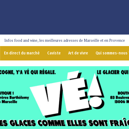
Infos food and wine, les meilleures adresses de Marseille et en Provence
En direct du marché
Caviste
Art de vivre
Qui sommes-nous 