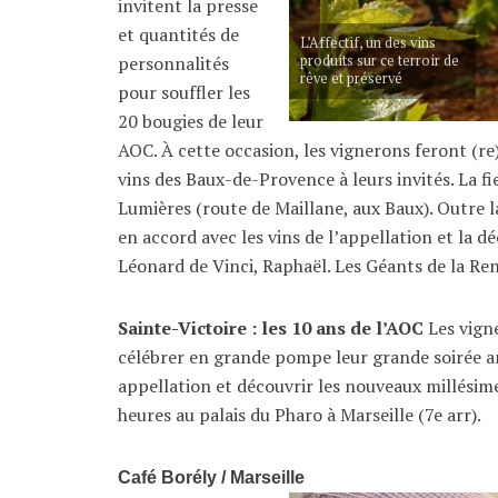
invitent la presse
et quantités de
L’Affectif, un des vins
personnalités
produits sur ce terroir de
rêve et préservé
pour souffler les
20 bougies de leur
AOC. À cette occasion, les vignerons feront (re)
vins des Baux-de-Provence à leurs invités. La 
Lumières (route de Maillane, aux Baux). Outre la
en accord avec les vins de l’appellation et la 
Léonard de Vinci, Raphaël. Les Géants de la Ren
Sainte-Victoire : les 10 ans de l’AOC
Les vigne
célébrer en grande pompe leur grande soirée a
appellation et découvrir les nouveaux millésimes
heures au palais du Pharo à Marseille (7e arr).
Café Borély / Marseille