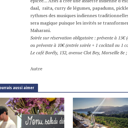
épicée… Ariel a créé une assiette indienne d’exc
daal, raïta, curry de légumes, papadums, pickle
rythmes des musiques indiennes traditionnelle
sera magique puisque les invités se transform
Maharani.
Soirée sur réservation obligatoire : prévente à 15€ (
ou prévente à 10€ (entrée soirée + 1 cocktail ou 1
Le café Borély, 132, avenue Clot Bey, Marseille 8e ;
Autre
ourrais aussi aimer