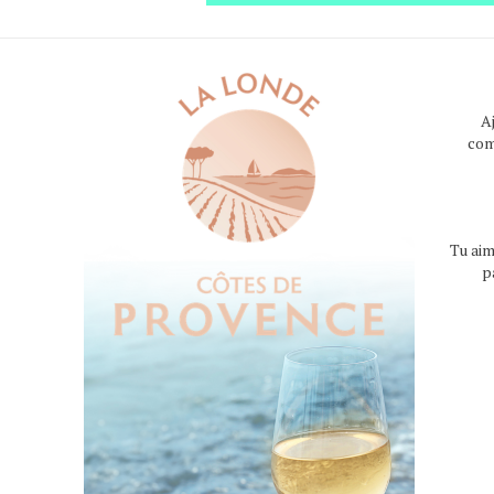
A
com
Tu aim
p