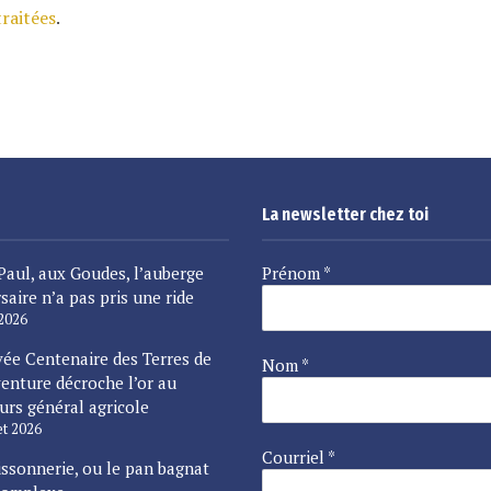
traitées
.
La newsletter chez toi
Paul, aux Goudes, l’auberge
Prénom
*
saire n’a pas pris une ride
 2026
vée Centenaire des Terres de
Nom
*
enture décroche l’or au
urs général agricole
let 2026
Courriel
*
issonnerie, ou le pan bagnat