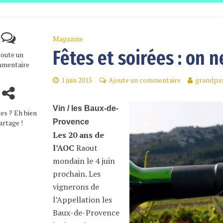
Magazine
Fêtes et soirées : on n
joute un
mentaire
1 juin 2015
Ajoute un commentaire
grandpas
Vin / les Baux-de-
es ? Eh bien
Provence
artage !
Les 20 ans de
l’AOC
Raout
mondain le 4 juin
prochain. Les
vignerons de
l’Appellation les
Baux-de-Provence