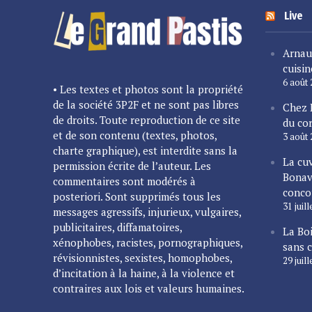
Live
Arnau
cuisin
6 août
• Les textes et photos sont la propriété
de la société 3P2F et ne sont pas libres
Chez 
de droits. Toute reproduction de ce site
du cor
et de son contenu (textes, photos,
3 août
charte graphique), est interdite sans la
La cu
permission écrite de l’auteur. Les
Bonav
commentaires sont modérés à
conco
posteriori. Sont supprimés tous les
31 juil
messages agressifs, injurieux, vulgaires,
publicitaires, diffamatoires,
La Bo
xénophobes, racistes, pornographiques,
sans 
révisionnistes, sexistes, homophobes,
29 juil
d’incitation à la haine, à la violence et
contraires aux lois et valeurs humaines.