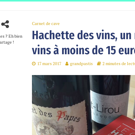
Carnet de cave
Hachette des vins, un
es ? Eh bien
artage !
vins à moins de 15 eur
17 mars 2017
grandpastis
2 minutes de lect