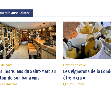
ourrais aussi aimer
 de cave
Carnet de cave
s, les 10 ans du Saint-Marc au
Les vignerons de la Lond
oir de son bar à vins
être « cru »
 a 4 semaines
Il y a 1 mois