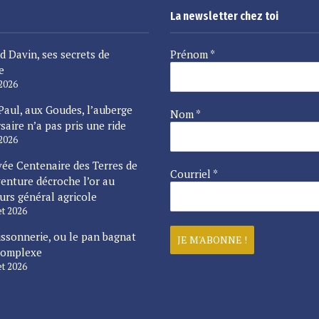
La newsletter chez toi
d Davin, ses secrets de
Prénom
*
e
 2026
Paul, aux Goudes, l’auberge
Nom
*
saire n’a pas pris une ride
 2026
vée Centenaire des Terres de
Courriel
*
enture décroche l’or au
urs général agricole
let 2026
issonnerie, ou le pan bagnat
complexe
let 2026