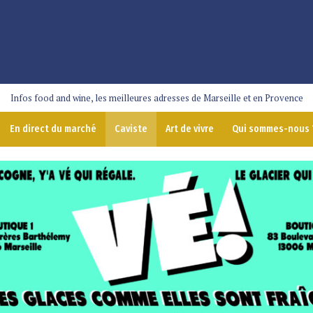
Infos food and wine, les meilleures adresses de Marseille et en Provence
En direct du marché
Caviste
Art de vivre
Qui sommes-nous 