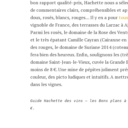
bon rapport qualité-prix, Hachette nous a sél
de commentaires clairs, compréhensibles et appé
doux, rosés, blancs, rouges… Il y en a pour
tous
vignoble de France, des terrasses du Larzac à 
Parmi les rosés, le domaine de la Rose des Vent
et le très épatant Camille Cayran (Cairanne en
des rouges, le domaine de Suriane 2014 (coteaux
fera bien des heureux. Enfin, soulignons les (tr
domaine Saint-Jean-le-Vieux, cuvée la Grande B
moins de 8 €. Une mine de pépites joliment prés
couleur, des picto ludiques et intuitifs. A mett
dans les vignes.
Guide Hachette des vins – les Bons plans à
€.