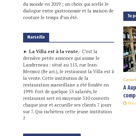
du monde en 2019 ; un choix qui scelle le
dialogue entre gastronomie et la maison de
Tu p
couture le temps d’un été.
Marseille
► La Villa est à la vente.-
C’est la
dernière petite annonce qui anime le
Landerneau : situé au 113, rue Jean-
Mermoz (8e arr.), le restaurant la Villa est à
la vente. Cette institution de la
Carnet
restauration marseillaise a été fondée en
A Aup
1999. Fort de quelque 53 salariés, le
compt
restaurant sert en moyenne 310 couverts
Il y
chaque jour et accueille ses clients 7 jours
sur 7. Qui rachètera cette jeune institution
?