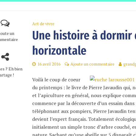
Art de vivre
Une histoire à dormir 
joute un
mentaire
horizontale
16 avril 2016
Ajoute un commentaire
grandp
es ? Eh bien
artage !
Voilà le coup de coeur
du printemps : le livre de Pierre Javaudin qui,
et l’apiculture en général, nous explique comm
commence par la découverte d’un essaim dans so
téléphonant aux pompiers, Pierre Javaudin ten
devient l’expert français. Totalement écologique
initialement un simple tronc d’arbre couché, e
nature. Sachant qu’une abeille sur 5 disparaît 