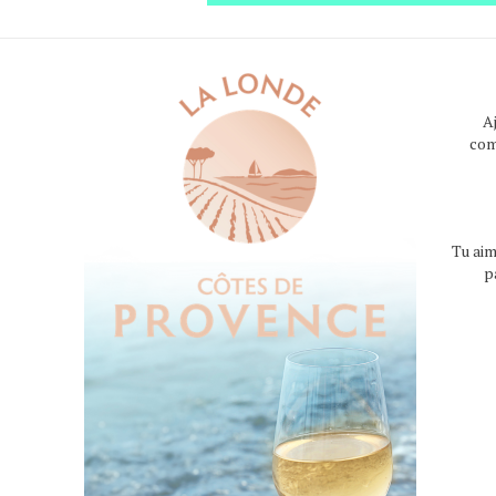
A
com
Tu aim
p