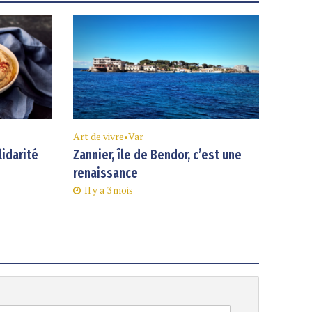
Art de vivre
•
Var
lidarité
Zannier, île de Bendor, c’est une
renaissance
Il y a 3 mois