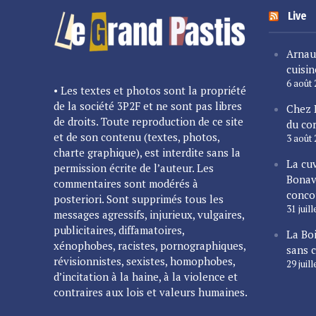
Live
Arnau
cuisin
6 août
• Les textes et photos sont la propriété
de la société 3P2F et ne sont pas libres
Chez 
de droits. Toute reproduction de ce site
du cor
et de son contenu (textes, photos,
3 août
charte graphique), est interdite sans la
La cu
permission écrite de l’auteur. Les
Bonav
commentaires sont modérés à
conco
posteriori. Sont supprimés tous les
31 juil
messages agressifs, injurieux, vulgaires,
publicitaires, diffamatoires,
La Bo
xénophobes, racistes, pornographiques,
sans 
révisionnistes, sexistes, homophobes,
29 juil
d’incitation à la haine, à la violence et
contraires aux lois et valeurs humaines.