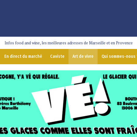
Infos food and wine, les meilleures adresses de Marseille et en Provence
En direct du marché
Caviste
Art de vivre
Qui sommes-nous 