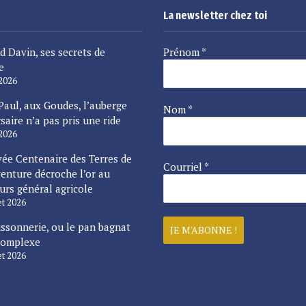
La newsletter chez toi
d Davin, ses secrets de
Prénom
*
e
 2026
Paul, aux Goudes, l’auberge
Nom
*
saire n’a pas pris une ride
 2026
vée Centenaire des Terres de
Courriel
*
enture décroche l’or au
urs général agricole
let 2026
issonnerie, ou le pan bagnat
complexe
let 2026