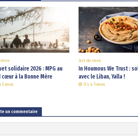
 vivre
Art de vivre
et solidaire 2026 : MPG au
In Houmous We Trust : so
 cœur à la Bonne Mère
avec le Liban, Yalla !
 a 2 mois
Il y a 3 mois
ute un commentaire