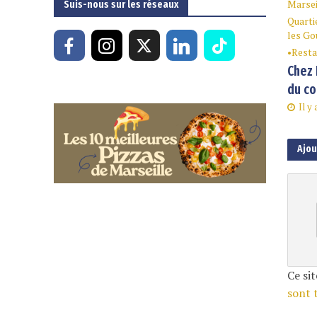
Marsei
Suis-nous sur les réseaux
Quarti
les Go
•
Resta
Chez 
du co
Il y 
Ajo
Ce sit
sont 