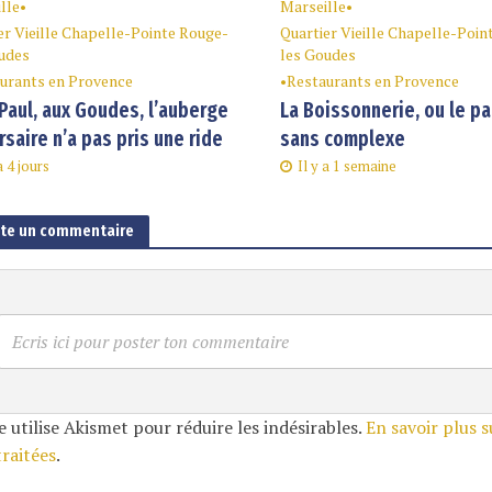
lle
•
Marseille
•
er Vieille Chapelle-Pointe Rouge-
Quartier Vieille Chapelle-Poin
udes
les Goudes
urants en Provence
•
Restaurants en Provence
Paul, aux Goudes, l’auberge
La Boissonnerie, ou le p
rsaire n’a pas pris une ride
sans complexe
a 4 jours
Il y a 1 semaine
ute un commentaire
Ecris ici pour poster ton commentaire
e utilise Akismet pour réduire les indésirables.
En savoir plus 
traitées
.