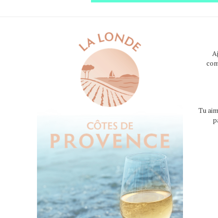
A
com
Tu aim
p