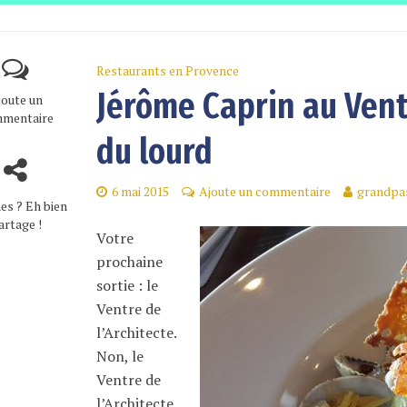
Restaurants en Provence
Jérôme Caprin au Ventr
joute un
mentaire
du lourd
6 mai 2015
Ajoute un commentaire
grandpa
es ? Eh bien
artage !
Votre
prochaine
sortie : le
Ventre de
l’Architecte.
Non, le
Ventre de
l’Architecte,