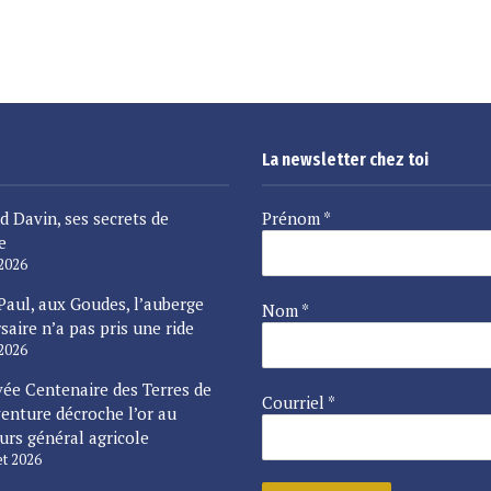
La newsletter chez toi
d Davin, ses secrets de
Prénom
*
e
 2026
Paul, aux Goudes, l’auberge
Nom
*
saire n’a pas pris une ride
 2026
vée Centenaire des Terres de
Courriel
*
enture décroche l’or au
urs général agricole
let 2026