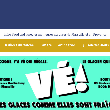
Infos food and wine, les meilleures adresses de Marseille et en Provence
En direct du marché
Caviste
Art de vivre
Qui sommes-nous 