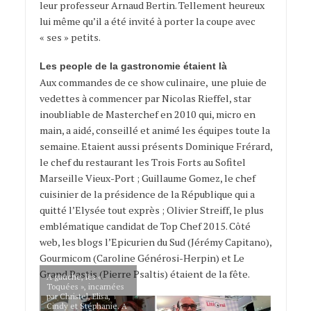
leur professeur Arnaud Bertin. Tellement heureux
lui même qu’il a été invité à porter la coupe avec
« ses » petits.
Les people de la gastronomie étaient là
Aux commandes de ce show culinaire, une pluie de
vedettes à commencer par Nicolas Rieffel, star
inoubliable de Masterchef en 2010 qui, micro en
main, a aidé, conseillé et animé les équipes toute la
semaine. Etaient aussi présents Dominique Frérard,
le chef du restaurant les Trois Forts au Sofitel
Marseille Vieux-Port ; Guillaume Gomez, le chef
cuisinier de la présidence de la République qui a
quitté l’Elysée tout exprès ; Olivier Streiff, le plus
emblématique candidat de Top Chef 2015. Côté
web, les blogs l’Epicurien du Sud (Jérémy Capitano),
Gourmicom (Caroline Générosi-Herpin) et Le
Grand Pastis (Pierre Psaltis) étaient de la fête.
A gauche, les «
Toquées », incarnées
par Christel, Elisa,
Cindy et Stéphanie. A