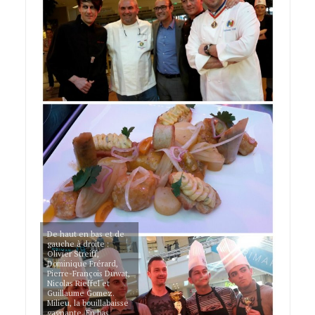
De haut en bas et de
gauche à droite :
Olivier Streiff,
Dominique Frérard,
Pierre-François Duwat,
Nicolas Rieffel et
Guillaume Gomez.
Milieu, la bouillabaisse
gagnante. En bas,