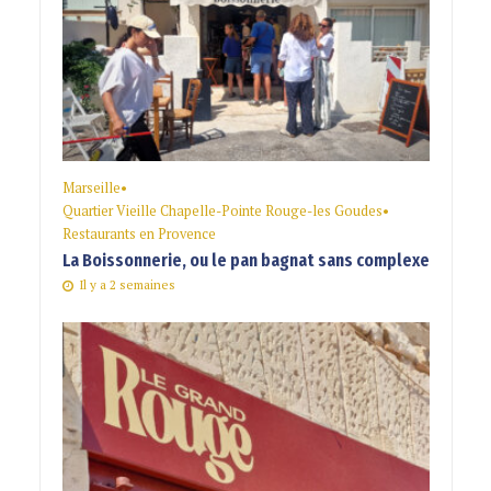
Marseille
•
Quartier Vieille Chapelle-Pointe Rouge-les Goudes
•
Restaurants en Provence
La Boissonnerie, ou le pan bagnat sans complexe
Il y a 2 semaines