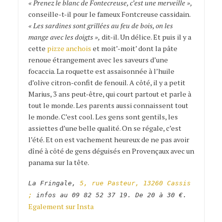
« Prenez le blanc de Fontecreuse, c’est une merveille »,
conseille-t-il pour le fameux Fontcreuse cassidain.
« Les sardines sont grillées au feu de bois, on les
mange avec les doigts »,
dit-il. Un délice. Et puis il y a
cette
pizze anchois
et moit’-moit’ dont la pâte
renoue étrangement avec les saveurs d’une
focaccia. La roquette est assaisonnée à l’huile
d’olive citron-confit de fenouil. A côté, il y a petit
Marius, 3 ans peut-être, qui court partout et parle à
tout le monde. Les parents aussi connaissent tout
le monde. C’est cool. Les gens sont gentils, les
assiettes d’une belle qualité. On se régale, c’est
l’été. Et on est vachement heureux de ne pas avoir
dîné à côté de gens déguisés en Provençaux avec un
panama sur la tête.
La Fringale,
5, rue Pasteur, 13260 Cassis
;
infos au 09 82 52 37 19. De 20 à 30 €.
Egalement sur Insta