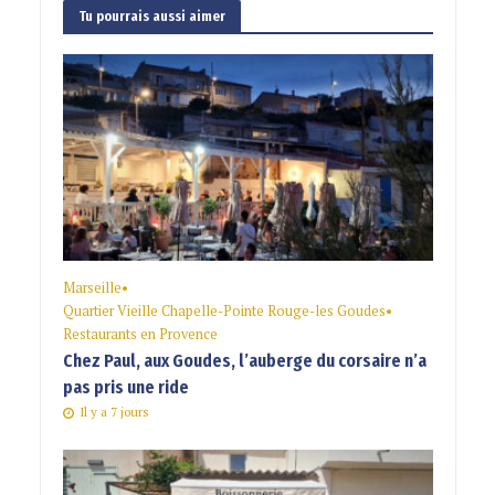
Tu pourrais aussi aimer
Marseille
•
Quartier Vieille Chapelle-Pointe Rouge-les Goudes
•
Restaurants en Provence
Chez Paul, aux Goudes, l’auberge du corsaire n’a
pas pris une ride
Il y a 7 jours