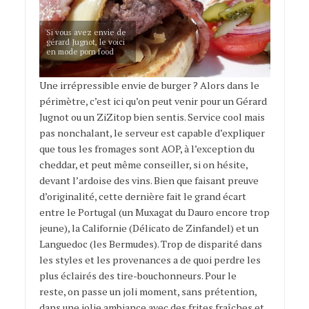
Si vous avez envie de
gérard Jugnot, le voici
en mode porn food
Une irrépressible envie de burger ? Alors dans le
périmètre, c’est ici qu’on peut venir pour un Gérard
Jugnot ou un ZiZitop bien sentis. Service cool mais
pas nonchalant, le serveur est capable d’expliquer
que tous les fromages sont AOP, à l’exception du
cheddar, et peut même conseiller, si on hésite,
devant l’ardoise des vins. Bien que faisant preuve
d’originalité, cette dernière fait le grand écart
entre le Portugal (un Muxagat du Dauro encore trop
jeune), la Californie (Délicato de Zinfandel) et un
Languedoc (les Bermudes). Trop de disparité dans
les styles et les provenances a de quoi perdre les
plus éclairés des tire-bouchonneurs. Pour le
reste, on passe un joli moment, sans prétention,
dans une jolie ambiance avec des frites fraîches et