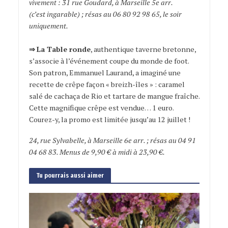
vivement : 31 rue Goudard, à Marseille 5e arr.
(c’est ingarable) ; résas au 06 80 92 98 65, le soir
uniquement.
⇒
La Table ronde
, authentique taverne bretonne,
s’associe à l’événement coupe du monde de foot.
Son patron, Emmanuel Laurand, a imaginé une
recette de crêpe façon « breizh-îles » : caramel
salé de cachaça de Rio et tartare de mangue fraîche.
Cette magnifique crêpe est vendue… 1 euro.
Courez-y, la promo est limitée jusqu’au 12 juillet !
24, rue Sylvabelle, à Marseille 6e arr. ; résas au 04 91
04 68 83. Menus de 9,90 € à midi à 23,90 €.
Tu pourrais aussi aimer