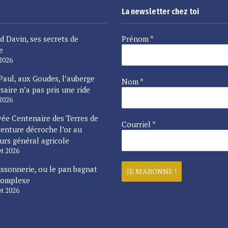
La newsletter chez toi
d Davin, ses secrets de
Prénom
*
e
 2026
Paul, aux Goudes, l’auberge
Nom
*
saire n’a pas pris une ride
 2026
vée Centenaire des Terres de
Courriel
*
enture décroche l’or au
urs général agricole
let 2026
issonnerie, ou le pan bagnat
complexe
let 2026