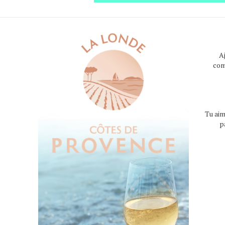
A
com
Tu aim
p