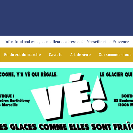
Infos food and wine, les meilleures adresses de Marseille et en Provence
En direct du marché
Caviste
Art de vivre
Qui sommes-nous 