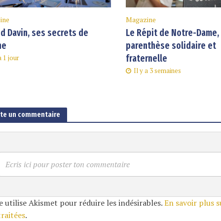
ine
Magazine
d Davin, ses secrets de
Le Répit de Notre-Dame,
ne
parenthèse solidaire et
fraternelle
a 1 jour
Il y a 3 semaines
ute un commentaire
Ecris ici pour poster ton commentaire
e utilise Akismet pour réduire les indésirables.
En savoir plus 
traitées
.