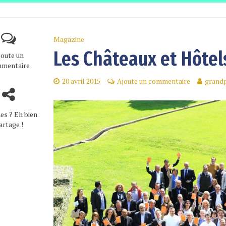
Magazine
Les Châteaux et Hôtel
joute un
mentaire
20 avril 2015
Ajoute un commentaire
grandp
es ? Eh bien
artage !