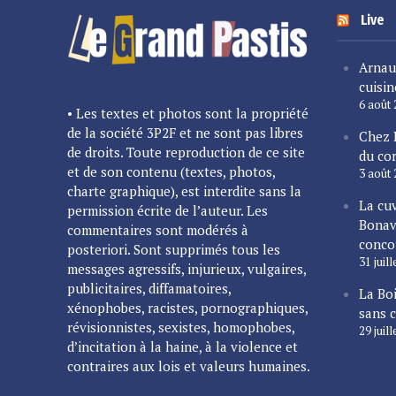
Live
Arnau
cuisin
6 août
• Les textes et photos sont la propriété
de la société 3P2F et ne sont pas libres
Chez 
de droits. Toute reproduction de ce site
du cor
et de son contenu (textes, photos,
3 août
charte graphique), est interdite sans la
La cu
permission écrite de l’auteur. Les
Bonav
commentaires sont modérés à
conco
posteriori. Sont supprimés tous les
31 juil
messages agressifs, injurieux, vulgaires,
publicitaires, diffamatoires,
La Bo
xénophobes, racistes, pornographiques,
sans 
révisionnistes, sexistes, homophobes,
29 juil
d’incitation à la haine, à la violence et
contraires aux lois et valeurs humaines.