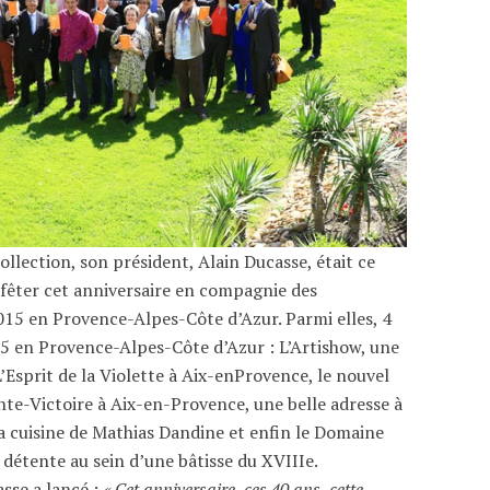
llection, son président, Alain Ducasse, était ce
 fêter cet anniversaire en compagnie des
2015 en Provence-Alpes-Côte d’Azur. Parmi elles, 4
015 en Provence-Alpes-Côte d’Azur : L’Artishow, une
L’Esprit de la Violette à Aix-enProvence, le nouvel
nte-Victoire à Aix-en-Provence, une belle adresse à
la cuisine de Mathias Dandine et enfin le Domaine
a détente au sein d’une bâtisse du XVIIIe.
asse a lancé :
« Cet anniversaire, ces 40 ans, cette