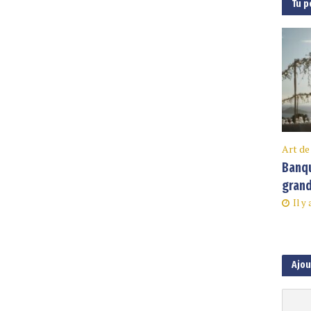
Tu p
Art de
Banqu
grand
Il y
Ajo