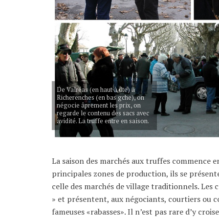
De Valréas (en haut à dte) à
Richerenches (en bas gche), on
négocie âprement les prix, on
regarde le contenu des sacs avec
avidité. La truffe entre en saison.
La saison des marchés aux truffes commence en
principales zones de production, ils se présen
celle des marchés de village traditionnels. Les 
» et présentent, aux négociants, courtiers ou c
fameuses «rabasses». Il n’est pas rare d’y croise