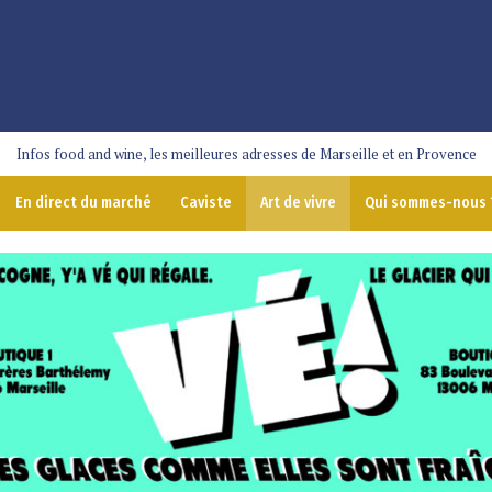
Infos food and wine, les meilleures adresses de Marseille et en Provence
En direct du marché
Caviste
Art de vivre
Qui sommes-nous 