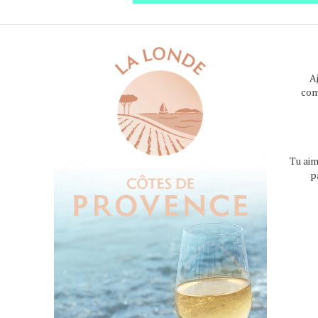
A
com
Tu aim
p