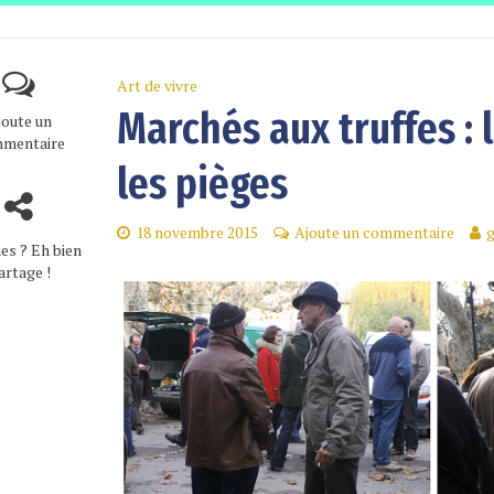
Art de vivre
Marchés aux truffes : 
joute un
mentaire
les pièges
18 novembre 2015
Ajoute un commentaire
es ? Eh bien
artage !