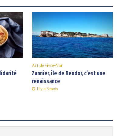
Art de vivre
•
Var
lidarité
Zannier, île de Bendor, c’est une
renaissance
Il y a 3 mois