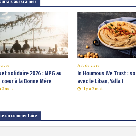
ourrais aussi aimer
 vivre
Art de vivre
et solidaire 2026 : MPG au
In Houmous We Trust : so
 cœur à la Bonne Mère
avec le Liban, Yalla !
 a 2 mois
Il y a 3 mois
ute un commentaire