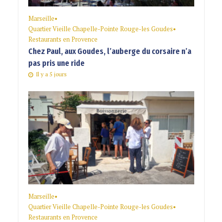
Marseille
•
Quartier Vieille Chapelle-Pointe Rouge-les Goudes
•
Restaurants en Provence
Chez Paul, aux Goudes, l’auberge du corsaire n’a
pas pris une ride
Il y a 5 jours
Marseille
•
Quartier Vieille Chapelle-Pointe Rouge-les Goudes
•
Restaurants en Provence