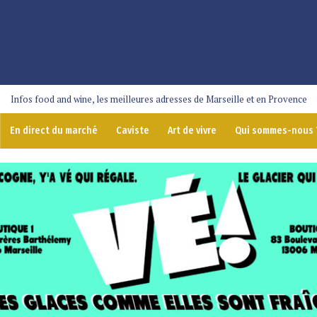
Infos food and wine, les meilleures adresses de Marseille et en Provence
En direct du marché
Caviste
Art de vivre
Qui sommes-nous 