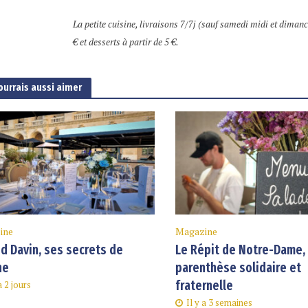
La petite cuisine, livraisons 7/7j (sauf samedi midi et dimanche
€ et desserts à partir de 5 €.
ourrais aussi aimer
ine
Magazine
d Davin, ses secrets de
Le Répit de Notre-Dame,
ne
parenthèse solidaire et
fraternelle
a 2 jours
Il y a 3 semaines