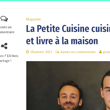
Magazine
La Petite Cuisine cui
joute un
mentaire
et livre à la maison
18 janvier 2021
Ajoute un commentaire
gran
es ? Eh bien
artage !