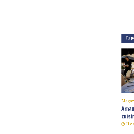
Tu p
Magaz
Arnau
cuisi
Il y 