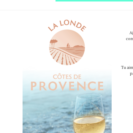
A
com
Tu aim
p