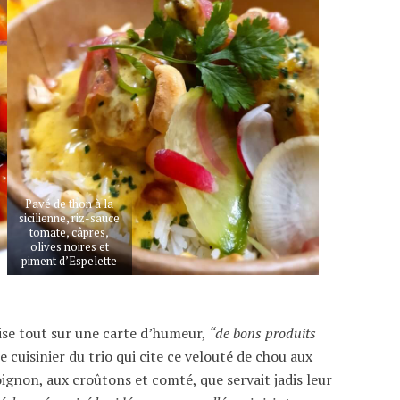
Pavé de thon à la
sicilienne, riz-sauce
tomate, câpres,
olives noires et
piment d’Espelette
mise tout sur une carte d’humeur,
“de bons produits
le cuisinier du trio qui cite ce velouté de chou aux
ignon, aux croûtons et comté, que servait jadis leur