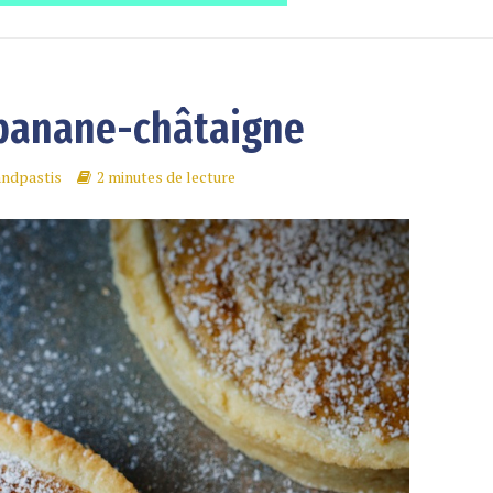
 banane-châtaigne
andpastis
2 minutes de lecture