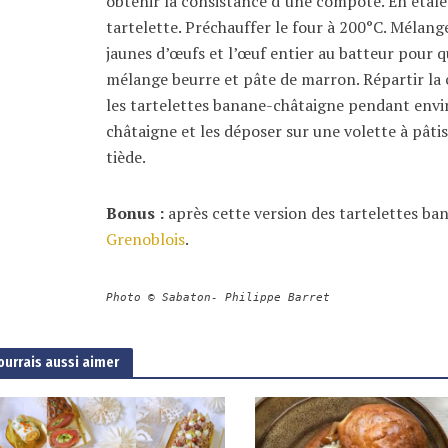
obtenir la consistance d’une compote. En étale
tartelette. Préchauffer le four à 200°C. Mélang
jaunes d’œufs et l’œuf entier au batteur pour 
mélange beurre et pâte de marron. Répartir la 
les tartelettes banane-châtaigne pendant envir
châtaigne et les déposer sur une volette à pâti
tiède.
Bonus :
après cette version des tartelettes ba
Grenoblois
.
Photo © Sabaton- Philippe Barret
ourrais aussi aimer