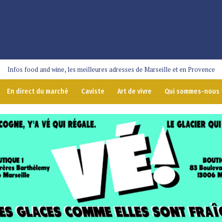
Infos food and wine, les meilleures adresses de Marseille et en Provence
En direct du marché
Caviste
Art de vivre
Qui sommes-nous 