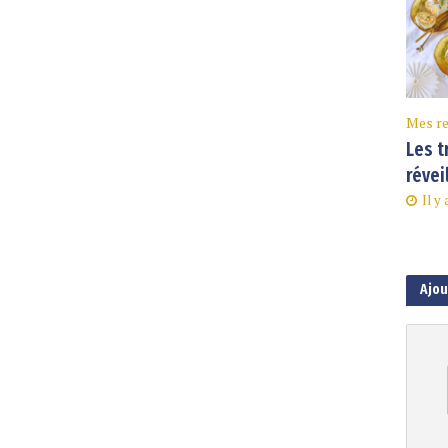
Mes re
Les t
révei
Il y
Ajo