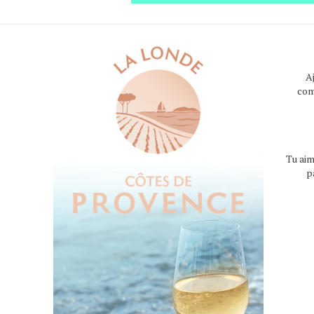
A
com
Tu aim
p