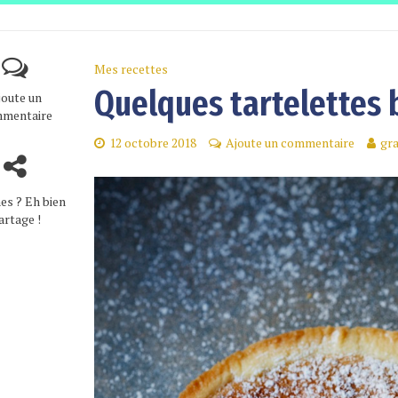
Mes recettes
Quelques tartelettes
joute un
mentaire
12 octobre 2018
Ajoute un commentaire
gr
es ? Eh bien
artage !