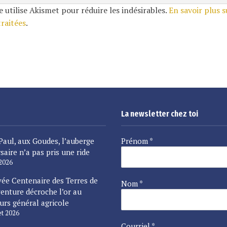
e utilise Akismet pour réduire les indésirables.
En savoir plus 
traitées
.
La newsletter chez toi
Paul, aux Goudes, l’auberge
Prénom
*
saire n’a pas pris une ride
 2026
vée Centenaire des Terres de
Nom
*
enture décroche l’or au
urs général agricole
let 2026
Courriel
*