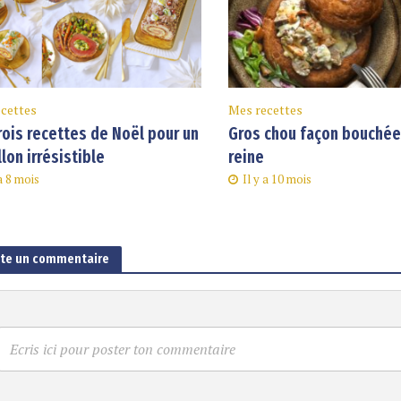
cettes
Mes recettes
rois recettes de Noël pour un
Gros chou façon bouchée 
llon irrésistible
reine
 a 8 mois
Il y a 10 mois
ute un commentaire
Ecris ici pour poster ton commentaire