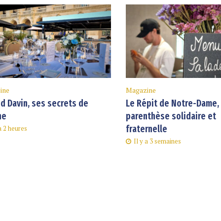
ine
Magazine
d Davin, ses secrets de
Le Répit de Notre-Dame,
ne
parenthèse solidaire et
fraternelle
 a 2 heures
Il y a 3 semaines