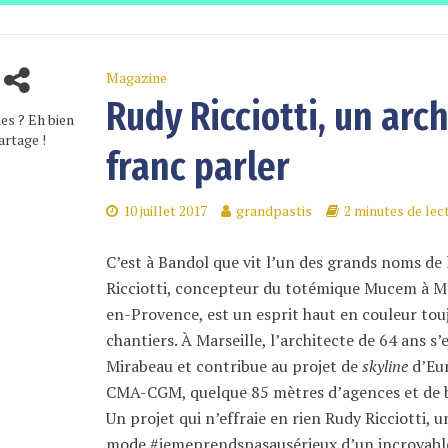
Magazine
Rudy Ricciotti, un arc
es ? Eh bien
artage !
franc parler
10 juillet 2017
grandpastis
2 minutes de lec
C’est à Bandol que vit l’un des grands noms de
Ricciotti, concepteur du totémique Mucem à Mar
en-Provence, est un esprit haut en couleur touj
chantiers. À Marseille, l’architecte de 64 ans s’e
Mirabeau et contribue au projet de
skyline
d’Eur
CMA-CGM, quelque 85 mètres d’agences et de bu
Un projet qui n’effraie en rien Rudy Ricciotti, 
mode #jemeprendspasausérieux d’un incroyable