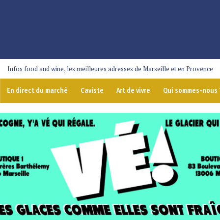
Infos food and wine, les meilleures adresses de Marseille et en Provence
En direct du marché
Caviste
Art de vivre
Qui sommes-nous 