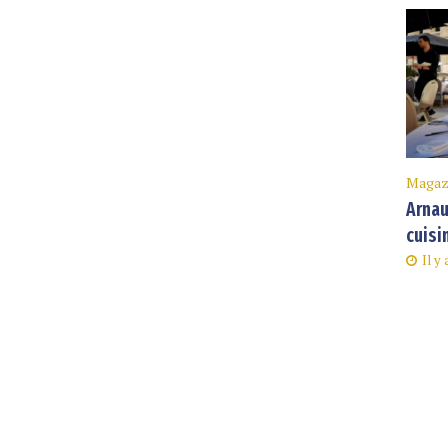
Magaz
Arnau
cuisi
Il y