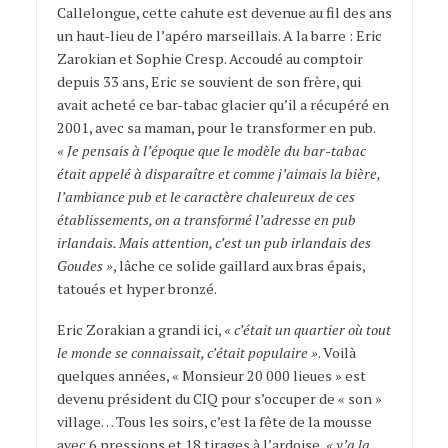
Callelongue, cette cahute est devenue au fil des ans
un haut-lieu de l’apéro marseillais. A la barre : Eric
Zarokian et Sophie Cresp. Accoudé au comptoir
depuis 33 ans, Eric se souvient de son frère, qui
avait acheté ce bar-tabac glacier qu’il a récupéré en
2001, avec sa maman, pour le transformer en pub.
« Je pensais à l’époque que le modèle du bar-tabac
était appelé à disparaître et comme j’aimais la bière,
l’ambiance pub et le caractère chaleureux de ces
établissements, on a transformé l’adresse en pub
irlandais. Mais attention, c’est un pub irlandais des
Goudes »
, lâche ce solide gaillard aux bras épais,
tatoués et hyper bronzé.
Eric Zorakian a grandi ici,
« c’était un quartier où tout
le monde se connaissait, c’était populaire »
. Voilà
quelques années, « Monsieur 20 000 lieues » est
devenu président du CIQ pour s’occuper de « son »
village… Tous les soirs, c’est la fête de la mousse
avec 6 pressions et 18 tirages à l’ardoise,
« y’a la