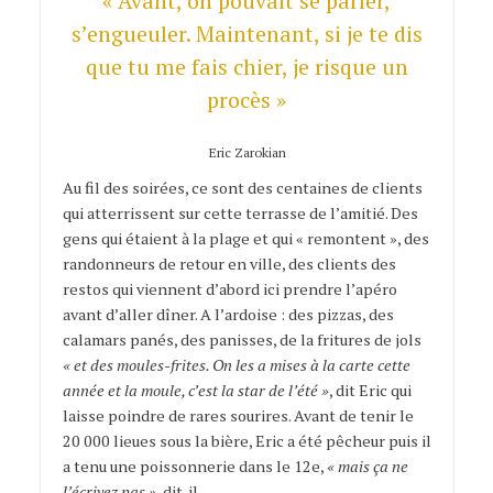
« Avant, on pouvait se parler,
s’engueuler. Maintenant, si je te dis
que tu me fais chier, je risque un
procès »
Eric Zarokian
Au fil des soirées, ce sont des centaines de clients
qui atterrissent sur cette terrasse de l’amitié. Des
gens qui étaient à la plage et qui « remontent », des
randonneurs de retour en ville, des clients des
restos qui viennent d’abord ici prendre l’apéro
avant d’aller dîner. A l’ardoise : des pizzas, des
calamars panés, des panisses, de la fritures de jols
« et des moules-frites. On les a mises à la carte cette
année et la moule, c’est la star de l’été »
, dit Eric qui
laisse poindre de rares sourires. Avant de tenir le
20 000 lieues sous la bière, Eric a été pêcheur puis il
a tenu une poissonnerie dans le 12e,
« mais ça ne
l’écrivez pas »
, dit-il.