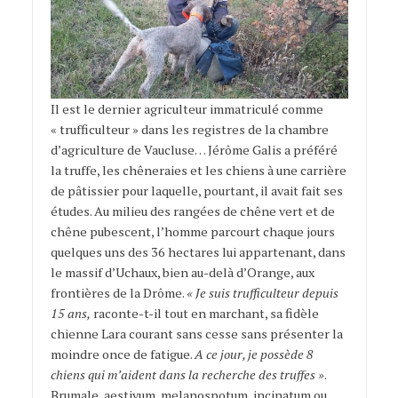
Il est le dernier agriculteur immatriculé comme
« trufficulteur » dans les registres de la chambre
d’agriculture de Vaucluse… Jérôme Galis a préféré
la truffe, les chêneraies et les chiens à une carrière
de pâtissier pour laquelle, pourtant, il avait fait ses
études. Au milieu des rangées de chêne vert et de
chêne pubescent, l’homme parcourt chaque jours
quelques uns des 36 hectares lui appartenant, dans
le massif d’Uchaux, bien au-delà d’Orange, aux
frontières de la Drôme.
« Je suis trufficulteur depuis
15 ans,
raconte-t-il tout en marchant, sa fidèle
chienne Lara courant sans cesse sans présenter la
moindre once de fatigue.
A ce jour, je possède 8
chiens qui m’aident dans la recherche des truffes »
.
Brumale, aestivum, melanospotum, incinatum ou