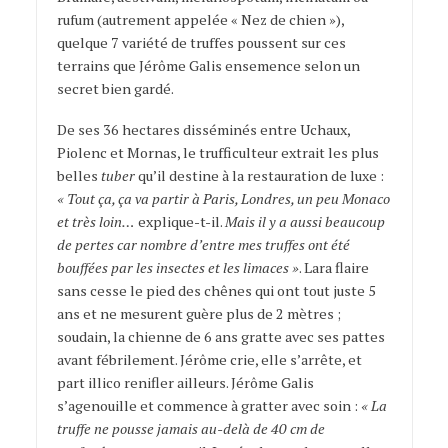
rufum (autrement appelée « Nez de chien »),
quelque 7 variété de truffes poussent sur ces
terrains que Jérôme Galis ensemence selon un
secret bien gardé.
De ses 36 hectares disséminés entre Uchaux,
Piolenc et Mornas, le trufficulteur extrait les plus
belles
tuber
qu’il destine à la restauration de luxe :
« Tout ça, ça va partir à Paris, Londres, un peu Monaco
et très loin…
explique-t-il.
Mais il y a aussi beaucoup
de pertes car nombre d’entre mes truffes ont été
bouffées par les insectes et les limaces »
. Lara flaire
sans cesse le pied des chênes qui ont tout juste 5
ans et ne mesurent guère plus de 2 mètres ;
soudain, la chienne de 6 ans gratte avec ses pattes
avant fébrilement. Jérôme crie, elle s’arrête, et
part illico renifler ailleurs. Jérôme Galis
s’agenouille et commence à gratter avec soin :
« La
truffe ne pousse jamais au-delà de 40 cm de