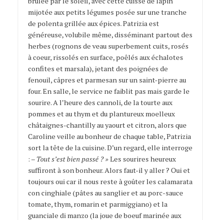
brûlée par le soleil, avec cette cuisse de lapin
mijotée aux petits légumes posée sur une tranche
de polenta grillée aux épices. Patrizia est
généreuse, volubile même, disséminant partout des
herbes (rognons de veau superbement cuits, rosés
à coeur, rissolés en surface, poêlés aux échalotes
confites et marsala), jetant des poignées de
fenouil, câpres et parmesan sur un saint-pierre au
four. En salle, le service ne faiblit pas mais garde le
sourire. A l’heure des cannoli, de la tourte aux
pommes et au thym et du plantureux moelleux
châtaignes-chantilly au yaourt et citron, alors que
Caroline veille au bonheur de chaque table, Patrizia
sort la tête de la cuisine. D’un regard, elle interroge
: –
Tout s’est bien passé ? »
Les sourires heureux
suffiront à son bonheur. Alors faut-il y aller ? Oui et
toujours oui car il nous reste à goûter les calamarata
con cinghiale (pâtes au sanglier et au porc-sauce
tomate, thym, romarin et parmiggiano) et la
guanciale di manzo (la joue de boeuf marinée aux