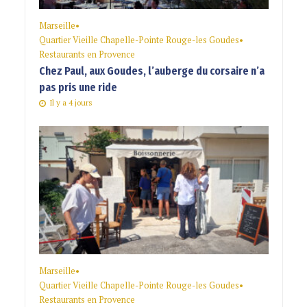
Marseille
•
Quartier Vieille Chapelle-Pointe Rouge-les Goudes
•
Restaurants en Provence
Chez Paul, aux Goudes, l’auberge du corsaire n’a
pas pris une ride
Il y a 4 jours
Marseille
•
Quartier Vieille Chapelle-Pointe Rouge-les Goudes
•
Restaurants en Provence