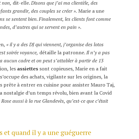
t non,
dit-elle.
Disons que j’ai ma clientèle, des
nfants grandir, des couples se créer ».
Marie a une
gens se sentent bien. Finalement, les clients font comme
des, d’autres qui se servent en pain »
.
en,
« il y a des DJ qui viennent, j’organise des lotos
est soirée voyance,
détaille la patronne.
Il n’y a pas
y a aucun cadre et on peut s’attabler à partir de 13
ion, les
assiettes
sont copieuses, Marie en a fait
 s’occupe des achats, vigilante sur les origines, la
urs prête à entrer en cuisine pour assister Mauro Taj,
 la nostalgie d’un temps révolu, bien avant la Covid
 Rose aussi à la rue Glandevès, qu’est-ce que c’était
s et quand il y a une guéguerre