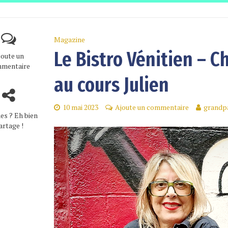
Magazine
Le Bistro Vénitien – C
joute un
mentaire
au cours Julien
10 mai 2023
Ajoute un commentaire
grandp
es ? Eh bien
artage !