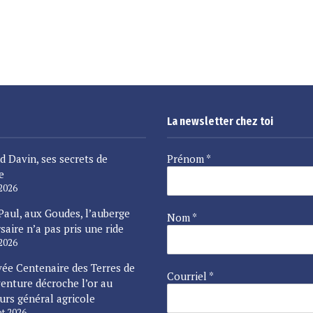
La newsletter chez toi
d Davin, ses secrets de
Prénom
*
e
 2026
Paul, aux Goudes, l’auberge
Nom
*
saire n’a pas pris une ride
 2026
vée Centenaire des Terres de
Courriel
*
enture décroche l’or au
urs général agricole
let 2026