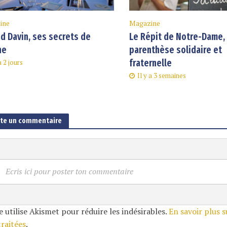
ine
Magazine
d Davin, ses secrets de
Le Répit de Notre-Dame,
ne
parenthèse solidaire et
fraternelle
a 2 jours
Il y a 3 semaines
ute un commentaire
Ecris ici pour poster ton commentaire
e utilise Akismet pour réduire les indésirables.
En savoir plus 
traitées
.