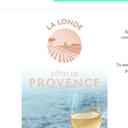
A
com
Tu aim
p