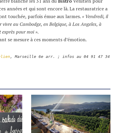
ierre blanche les 31 ans du
Bistro
Vénitien pour
s années et qui sont encore là. La restauratrice a
’ont touchée, parfois émue aux larmes.
« Vendredi, il
ler vivre au Cambodge, en Belgique, à Los Angeles, à
ut exprès pour moi »
.
urant se mesure à ces moments d’émotion.
ulien
, Marseille 6e arr. ; infos au 04 91 47 34