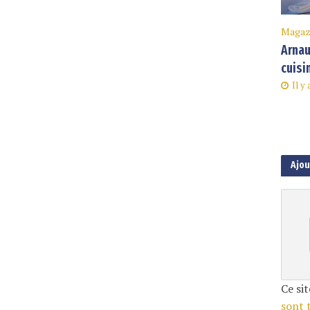
Magaz
Arnau
cuisi
Il y 
Ajo
Ce sit
sont 