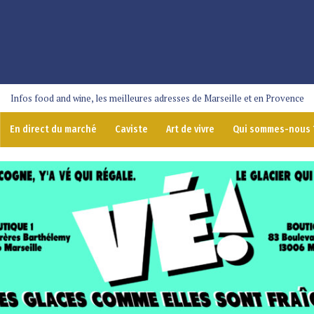
Infos food and wine, les meilleures adresses de Marseille et en Provence
En direct du marché
Caviste
Art de vivre
Qui sommes-nous 