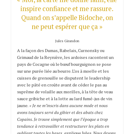
inspire confiance et me rassure.
Quand on s’appelle Bidoche, on
ne peut espérer que ça »
Jules Girandon
A la façon des Dumas, Rabelais, Curnonsky ou
Grimaud de la Reynière, les ardoises racontent un
pays de Cocagne où le bœuf bourguignon se pose
sur une purée liée au beurre. L’os à moelle et les
cuisses de grenouille se disputent le leadership
avec le pâté en croûte avant de céder le pas au
suprême de volaille aux morilles, à la tête de veau
sauce gribiche et à la lotte au lard fumé-jus de vin
jaune.
« Je ne m’inscris dans aucune mode et nous
avons toujours servi du gibier et des abats chez
Copains. Je trouve simplement que l’époque a trop
tendance à retravailler et restructurer les plats en
oubliant toutes les bases,
explique Jules.
Nous devons