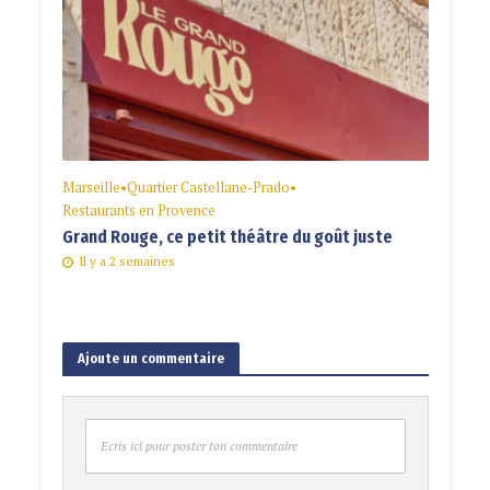
Marseille
•
Quartier Castellane-Prado
•
Restaurants en Provence
Grand Rouge, ce petit théâtre du goût juste
Il y a 2 semaines
Ajoute un commentaire
Ecris ici pour poster ton commentaire