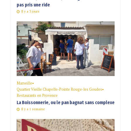
pas pris une ride
Il y a 3 jours
Marseille
•
Quartier Vieille Chapelle-Pointe Rouge-les Goudes
•
Restaurants en Provence
La Boissonnerie, ou le pan bagnat sans complexe
Il y a 1 semaine