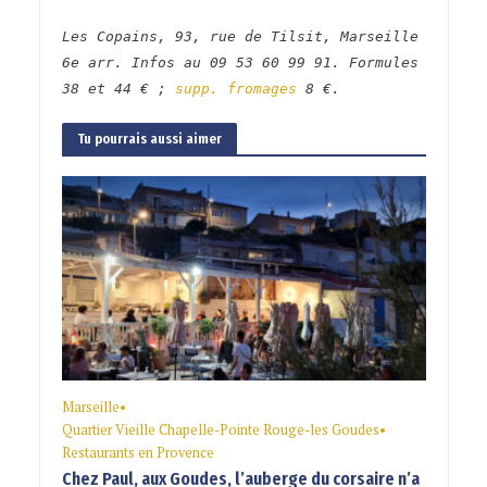
Les Copains, 93, rue de Tilsit, Marseille
6e arr. Infos au 09 53 60 99 91. Formules
38 et 44 € ;
supp. fromages
8 €.
Tu pourrais aussi aimer
Marseille
•
Quartier Vieille Chapelle-Pointe Rouge-les Goudes
•
Restaurants en Provence
Chez Paul, aux Goudes, l’auberge du corsaire n’a