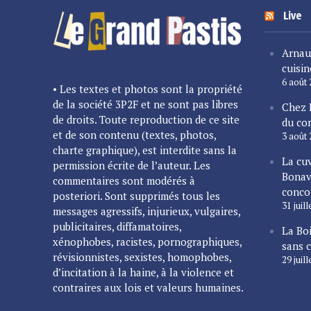
Live
Arnau
cuisin
6 août
• Les textes et photos sont la propriété
de la société 3P2F et ne sont pas libres
Chez 
de droits. Toute reproduction de ce site
du cor
et de son contenu (textes, photos,
3 août
charte graphique), est interdite sans la
La cu
permission écrite de l’auteur. Les
Bonav
commentaires sont modérés à
conco
posteriori. Sont supprimés tous les
31 juil
messages agressifs, injurieux, vulgaires,
publicitaires, diffamatoires,
La Bo
xénophobes, racistes, pornographiques,
sans 
révisionnistes, sexistes, homophobes,
29 juil
d’incitation à la haine, à la violence et
contraires aux lois et valeurs humaines.