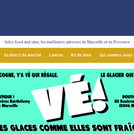
Infos food and wine, les meilleures adresses de Marseille et en Provence
En direct du marché
Caviste
Art de vivre
Qui sommes-nous 