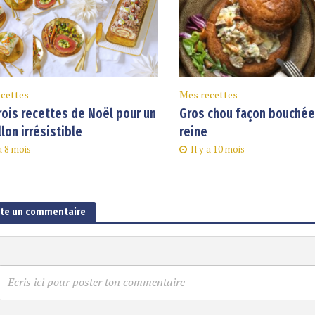
cettes
Mes recettes
rois recettes de Noël pour un
Gros chou façon bouchée 
llon irrésistible
reine
 a 8 mois
Il y a 10 mois
ute un commentaire
Ecris ici pour poster ton commentaire