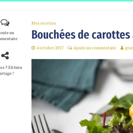
Mes recettes
Bouchées de carottes
joute un
mentaire
4 octobre 2017
Ajoute un commentaire
gra
es ? Eh bien
artage !