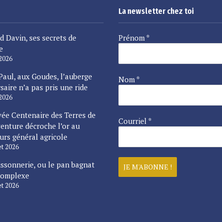
La newsletter chez toi
d Davin, ses secrets de
Prénom
*
e
 2026
Paul, aux Goudes, l’auberge
Nom
*
saire n’a pas pris une ride
 2026
vée Centenaire des Terres de
Courriel
*
enture décroche l’or au
urs général agricole
let 2026
issonnerie, ou le pan bagnat
complexe
let 2026