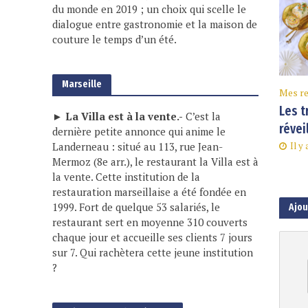
du monde en 2019 ; un choix qui scelle le
dialogue entre gastronomie et la maison de
couture le temps d’un été.
Marseille
Mes re
Les t
► La Villa est à la vente.-
C’est la
révei
dernière petite annonce qui anime le
Il y
Landerneau : situé au 113, rue Jean-
Mermoz (8e arr.), le restaurant la Villa est à
la vente. Cette institution de la
restauration marseillaise a été fondée en
1999. Fort de quelque 53 salariés, le
Ajo
restaurant sert en moyenne 310 couverts
chaque jour et accueille ses clients 7 jours
sur 7. Qui rachètera cette jeune institution
?