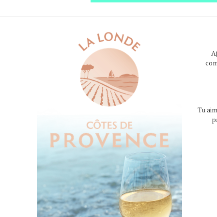
A
com
Tu aim
p