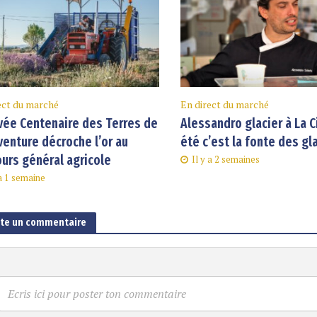
ect du marché
En direct du marché
vée Centenaire des Terres de
Alessandro glacier à La C
enture décroche l’or au
été c’est la fonte des gl
urs général agricole
Il y a 2 semaines
 a 1 semaine
ute un commentaire
Ecris ici pour poster ton commentaire