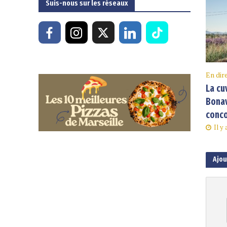
Suis-nous sur les réseaux
En dir
La cu
Bonav
conco
Il y
Ajo