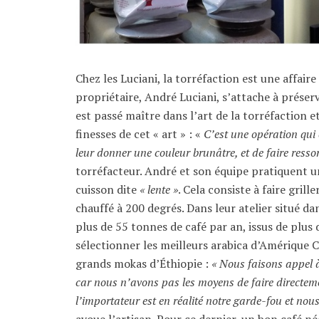
Chez les Luciani, la torréfaction est une affaire
propriétaire, André Luciani, s’attache à prése
est passé maître dans l’art de la torréfaction e
finesses de cet « art » : «
C’est une opération qui c
leur donner une couleur brunâtre, et de faire resso
torréfacteur. André et son équipe pratiquent u
cuisson dite
« lente »
. Cela consiste à faire gril
chauffé à 200 degrés. Dans leur atelier situé dan
plus de 55 tonnes de café par an, issus de plus d
sélectionner les meilleurs arabica d’Amérique C
grands mokas d’Éthiopie :
« Nous faisons appel à
car nous n’avons pas les moyens de faire directeme
l’importateur est en réalité notre garde-fou et nou
avoue l’artisan. Pour ce dernier, un bon café né