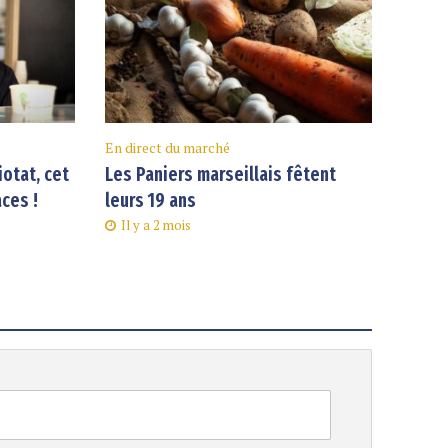
En direct du marché
iotat, cet
Les Paniers marseillais fêtent
aces !
leurs 19 ans
Il y a 2 mois