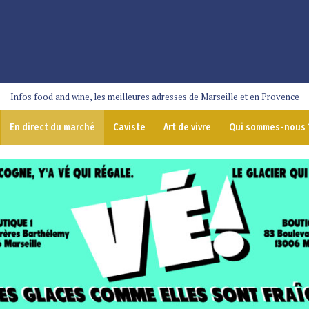
Infos food and wine, les meilleures adresses de Marseille et en Provence
En direct du marché
Caviste
Art de vivre
Qui sommes-nous 