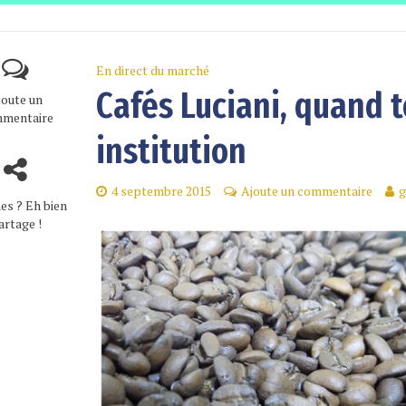
En direct du marché
Cafés Luciani, quand 
joute un
mentaire
institution
4 septembre 2015
Ajoute un commentaire
g
es ? Eh bien
artage !