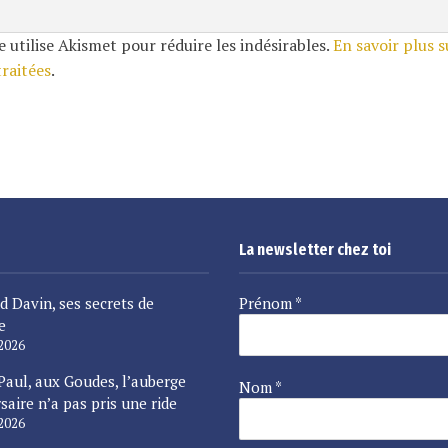
e utilise Akismet pour réduire les indésirables.
En savoir plus 
traitées
.
La newsletter chez toi
d Davin, ses secrets de
Prénom
*
e
 2026
Paul, aux Goudes, l’auberge
Nom
*
saire n’a pas pris une ride
 2026