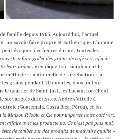
 de famille depuis 1965. Aujourd’hui, l’actuel
rver un savoir-faire propre et authentique. L’homme
t peut évoquer, des heures durant, toutes les
onsiste à faire griller des grains de café vert, afin de
rtir leurs arômes »
explique tout simplement le
ne méthode traditionnelle de torréfaction : la
ler les grains pendant 20 minutes, dans un four
s le quartier de Saint-Just, les Luciani torréfient
e six variétés différentes. André s’attelle à
entrale (Guatemala, Costa Rica, Pérou), et les
 la Maison P. Jobin et Cie pour importer notre café vert,
nt affaire avec les producteurs. Ce n’est pas plus mal,
s évite de tomber sur des produits de mauvaise qualité »
cessite trois paramètres essentiels :
« le café en lui-