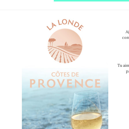
A
com
Tu aim
p