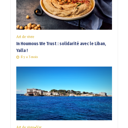
Art de vivre
In Houmous We Trust : solidarité avec le Liban,
Yalla !
Il y a 3 mois
Art de vivre
•
Var