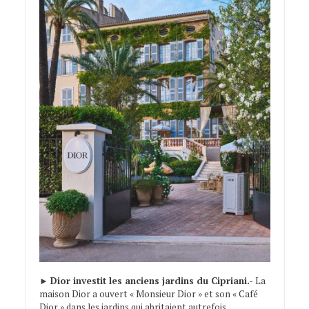
►
Dior investit les anciens jardins du Cipriani.-
La
maison Dior a ouvert « Monsieur Dior » et son « Café
Dior » dans les jardins qui abritaient autrefois