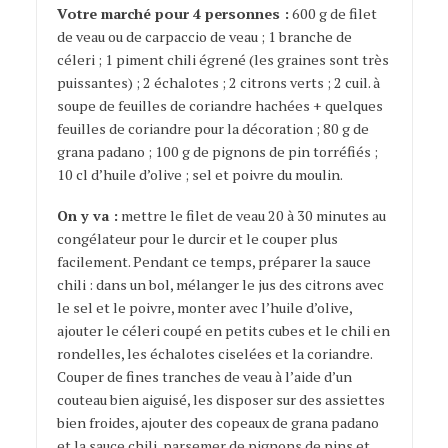
Votre marché pour 4 personnes :
600 g de filet
de veau ou de carpaccio de veau ; 1 branche de
céleri ; 1 piment chili égrené (les graines sont très
puissantes) ; 2 échalotes ; 2 citrons verts ; 2 cuil. à
soupe de feuilles de coriandre hachées + quelques
feuilles de coriandre pour la décoration ; 80 g de
grana padano ; 100 g de pignons de pin torréfiés ;
10 cl d’huile d’olive ; sel et poivre du moulin.
On y va :
mettre le filet de veau 20 à 30 minutes au
congélateur pour le durcir et le couper plus
facilement. Pendant ce temps, préparer la sauce
chili : dans un bol, mélanger le jus des citrons avec
le sel et le poivre, monter avec l’huile d’olive,
ajouter le céleri coupé en petits cubes et le chili en
rondelles, les échalotes ciselées et la coriandre.
Couper de fines tranches de veau à l’aide d’un
couteau bien aiguisé, les disposer sur des assiettes
bien froides, ajouter des copeaux de grana padano
et la sauce chili, parsemer de pignons de pins et