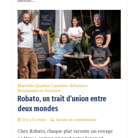
ballon...
Marseille
Quartier Canebière-Réformés
•
•
Restaurants en Provence
Robato, un trait d’union entre
deux mondes
Il y a 11 mois
Ajoute un commentaire
Chez Robato, chaque plat raconte un voyage
poétique, comme un pont entre Japon et