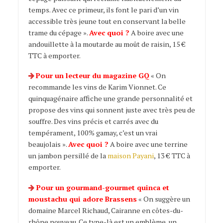
temps. Avec ce primeur, ils font le pari d’un vin
accessible très jeune tout en conservant la belle
trame du cépage ».
Avec quoi ?
A boire avec une
andouillette à la moutarde au moût de raisin, 15 €
TTC à emporter.
Pour
un lecteur du magazine GQ
« On
recommande les vins de Karim Vionnet. Ce
quinquagénaire affiche une grande personnalité et
propose des vins qui sonnent juste avec très peu de
souffre. Des vins précis et carrés avec du
tempérament, 100% gamay, c’est un vrai
beaujolais ».
Avec quoi ?
A boire avec une terrine
un jambon persillé de la
maison Payani
, 13 € TTC à
emporter.
Pour un gourmand-gourmet quinca et
moustachu qui adore Brassens
« On suggère un
domaine Marcel Richaud, Cairanne en côtes-du-
rhône nouveau. Ce type-là est un emblème, un