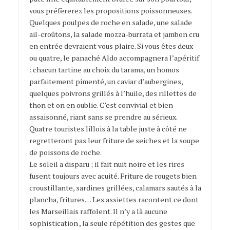
vous préfèrerez les propositions poissonneuses.
Quelques poulpes de roche en salade, une salade
ail-croûtons, la salade mozza-burrata et jambon cru
en entrée devraient vous plaire. Si vous êtes deux
ou quatre, le panaché Aldo accompagnera l’apéritif
: chacun tartine au choix du tarama, un homos
parfaitement pimenté, un caviar d’aubergines,
quelques poivrons grillés à l’huile, des rillettes de
thon et on en oublie. C’est convivial et bien
assaisonné, riant sans se prendre au sérieux.
Quatre touristes lillois à la table juste à côté ne
regretteront pas leur friture de seiches et la soupe
de poissons de roche.
Le soleil a disparu ; il fait nuit noire et les rires
fusent toujours avec acuité. Friture de rougets bien
croustillante, sardines grillées, calamars sautés à la
plancha, fritures… Les assiettes racontent ce dont
les Marseillais raffolent. Il n’y a là aucune
sophistication , la seule répétition des gestes que