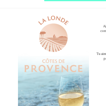
A
com
Tu aim
p