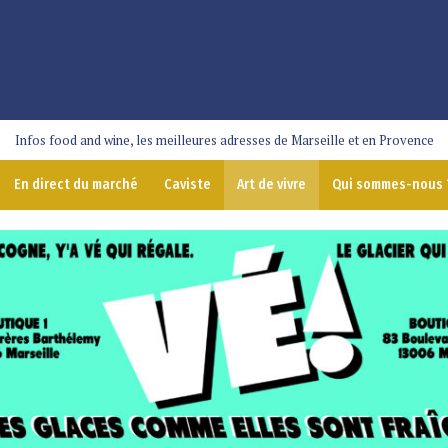
Infos food and wine, les meilleures adresses de Marseille et en Provence
En direct du marché
Caviste
Art de vivre
Qui sommes-nous 