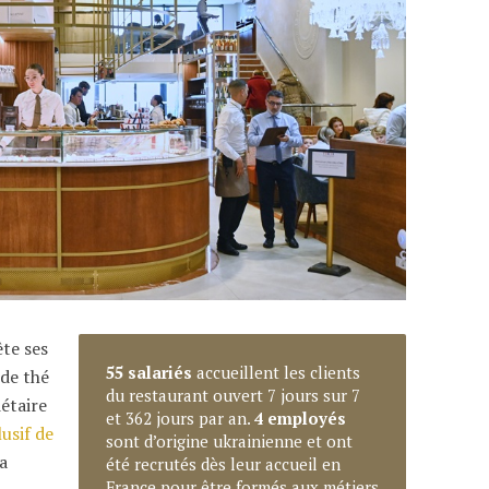
ête ses
55 salariés
accueillent les clients
 de thé
du restaurant ouvert 7 jours sur 7
iétaire
et 362 jours par an.
4 employés
usif de
sont d’origine ukrainienne et ont
la
été recrutés dès leur accueil en
France pour être formés aux métiers