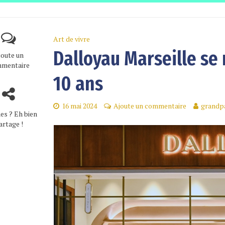
Art de vivre
Dalloyau Marseille se 
joute un
mentaire
10 ans
16 mai 2024
Ajoute un commentaire
grandp
es ? Eh bien
artage !