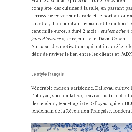
France a souhaité procéder à une rénovation
complète, des cuisines à la salle, en passant pa
terrasse avec vue sur la rade et le port autono
chantier, d’un montant avoisinant le million tr
cent mille euros, a duré 2 mois
« et s’est achevé 
jours d’avance »
, se réjouit Jean-David Cohen.
Au coeur des motivations qui ont inspiré le rel
désir de raviver le lien entre les clients et l’A
Le style français
Vénérable maison parisienne, Dalloyau cultive l
Dalloyau, son fondateur, œuvrait au titre d’offi
descendant, Jean-Baptiste Dalloyau, qui en 180
lendemain de la Révolution Française, fondera