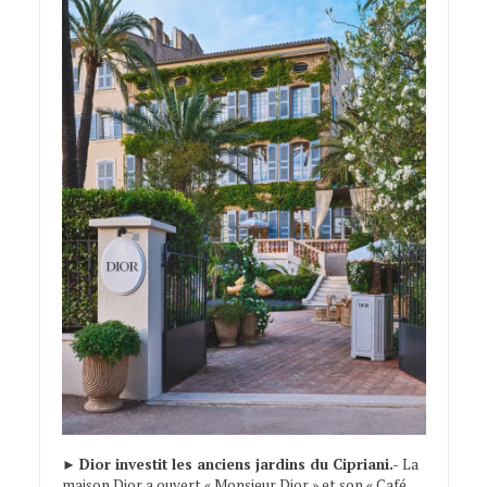
►
Dior investit les anciens jardins du Cipriani.-
La
maison Dior a ouvert « Monsieur Dior » et son « Café