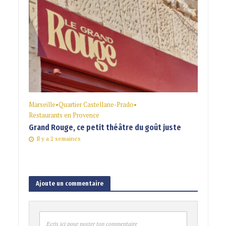
Marseille
•
Quartier Castellane-Prado
•
Restaurants en Provence
Grand Rouge, ce petit théâtre du goût juste
Il y a 2 semaines
Ajoute un commentaire
Ecris ici pour poster ton commentaire