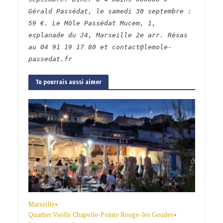
Gérald Passédat, le samedi 30 septembre :
59 €. Le Môle Passédat Mucem, 1,
esplanade du J4, Marseille 2e arr. Résas
au 04 91 19 17 80 et contact@lemole-
passedat.fr
Tu pourrais aussi aimer
Marseille
•
Quartier Vieille Chapelle-Pointe Rouge-les Goudes
•