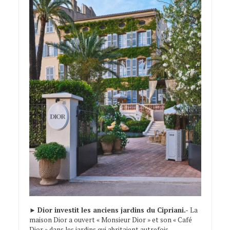
►
Dior investit les anciens jardins du Cipriani.-
La
maison Dior a ouvert « Monsieur Dior » et son « Café
Dior » dans les jardins qui abritaient autrefois