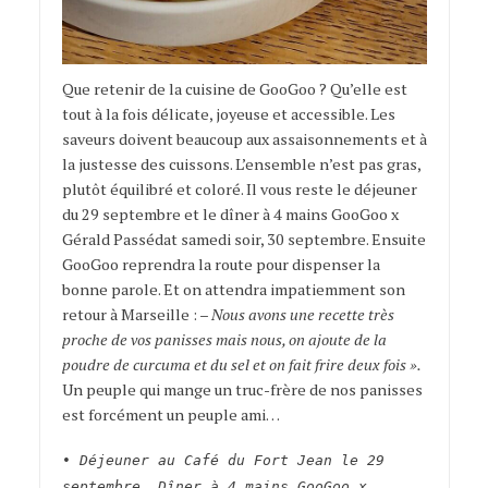
Que retenir de la cuisine de GooGoo ? Qu’elle est
tout à la fois délicate, joyeuse et accessible. Les
saveurs doivent beaucoup aux assaisonnements et à
la justesse des cuissons. L’ensemble n’est pas gras,
plutôt équilibré et coloré. Il vous reste le déjeuner
du 2
9 septembre et le dî
ner à 4 mains GooGoo x
Gérald Passédat samedi soir, 30 septembre. Ensuite
GooGoo reprendra la route pour dispenser la
bonne parole. Et on attendra impatiemment son
retour à Marseille : –
Nous avons une recette très
proche de vos panisses mais nous, on ajoute de la
poudre de curcuma et du sel et on fait frire deux fois ».
Un peuple qui mange un truc-frère de nos panisses
est forcément un peuple ami…
• Déjeuner au Café du Fort Jean le 29
septembre. Dîner à 4 mains GooGoo x