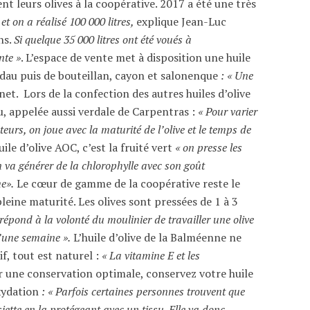
t leurs olives à la coopérative. 2017 a été une très
t on a réalisé 100 000 litres,
explique Jean-Luc
ns.
Si quelque 35 000 litres ont été voués à
nte »
. L’espace de vente met à disposition une huile
au puis de bouteillan, cayon et salonenque
: « Une
net. Lors de la confection des autres huiles d’olive
au, appelée aussi verdale de Carpentras :
« Pour varier
rs, on joue avec la maturité de l’olive et le temps de
ile d’olive AOC, c’est la fruité vert
« on presse les
on va générer de la chlorophylle avec son goût
e».
Le cœur de gamme de la coopérative reste le
eine maturité. Les olives sont pressées de 1 à 3
e répond à la volonté du moulinier de travailler une olive
’une semaine ».
L’huile d’olive de la Balméenne ne
f, tout est naturel :
« La vitamine E et les
 une conservation optimale, conservez votre huile
oxydation
: « Parfois certaines personnes trouvent que
siette en la protégeant avec un tissu. Elle va donc