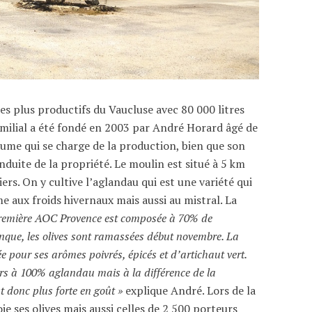
les plus productifs du Vaucluse avec 80 000 litres
amilial a été fondé en 2003 par André Horard âgé de
llaume qui se charge de la production, bien que son
nduite de la propriété. Le moulin est situé à 5 km
iers. On y cultive l’aglandau qui est une variété qui
e aux froids hivernaux mais aussi au mistral. La
remière AOC Provence est composée à 70% de
enque, les olives sont ramassées début novembre. La
e pour ses arômes poivrés, épicés et d’artichaut vert.
ours à 100% aglandau mais à la différence de la
st donc plus forte en goût »
explique André. Lors de la
e ses olives mais aussi celles de 2 500 porteurs