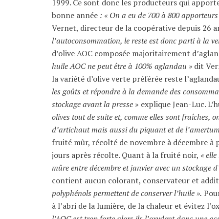
1999. Ce sont donc les producteurs qui apporten
bonne année
: « On a eu de 700 à 800 apporteurs e
Vernet, directeur de la coopérative depuis 26 a
l’autoconsommation, le reste est donc parti à la ve
d’olive AOC composée majoritairement d’agland
huile AOC ne peut être à 100% aglandau »
dit Ver
la variété d’olive verte préférée reste l’agland
les goûts et répondre à la demande des consommateu
stockage avant la presse
» explique Jean-Luc. L’hu
olives tout de suite et, comme elles sont fraîches, 
d’artichaut mais aussi du piquant et de l’amertum
fruité mûr, récolté de novembre à décembre à pl
jours après récolte. Quant à la fruité noir,
« ell
mûre entre décembre et janvier avec un stockage d
contient aucun colorant, conservateur et additi
polyphénols permettent de conserver l’huile ».
Pour
à l’abri de la lumière, de la chaleur et évitez l’
l’AOC est trop forte alors ils l’oxydent dans une as