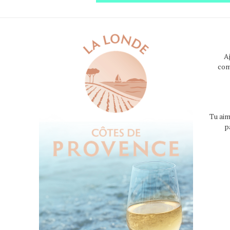
A
com
Tu aim
p