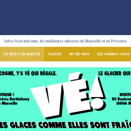
Infos food and wine, les meilleures adresses de Marseille et en Provence
En direct du marché
Caviste
Art de vivre
Qui sommes-nous 