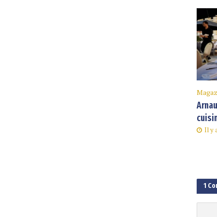
Magaz
Arnau
cuisi
Il y
1 C