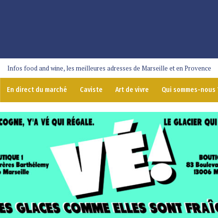
Infos food and wine, les meilleures adresses de Marseille et en Provence
En direct du marché
Caviste
Art de vivre
Qui sommes-nous 