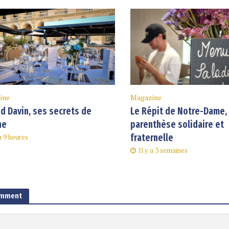
ine
Magazine
d Davin, ses secrets de
Le Répit de Notre-Dame,
ne
parenthèse solidaire et
fraternelle
 a 9 heures
Il y a 3 semaines
omment