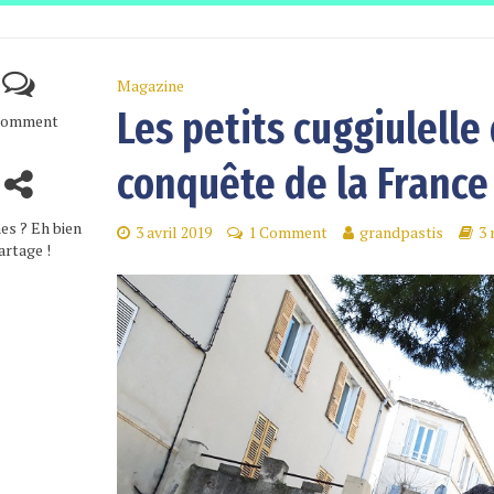
Magazine
Les petits cuggiulelle 
Comment
conquête de la France
es ? Eh bien
3 avril 2019
1 Comment
grandpastis
3 
artage !