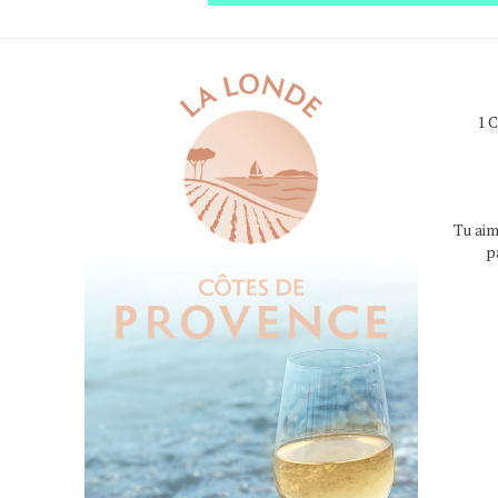
1 
Tu aim
p